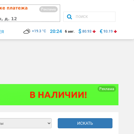
Реклама
$
€
20:24
+19.3 °C
ЕЯ
6 авг.
80.93
93.19
Реклама
ИСКАТЬ