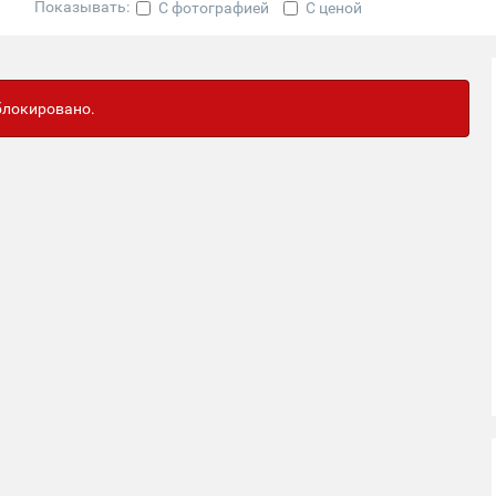
Показывать:
С фотографией
С ценой
аблокировано.