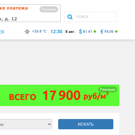
Реклама
$
€
12:30
+26.8 °C
ЕЯ
8 авг.
81.41
94.06
Реклама
ИСКАТЬ