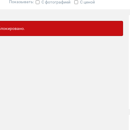
Показывать:
С фотографией
С ценой
аблокировано.