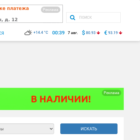
Реклама
$
€
00:39
+14.4 °C
ЕЯ
7 авг.
80.93
93.19
Реклама
ИСКАТЬ