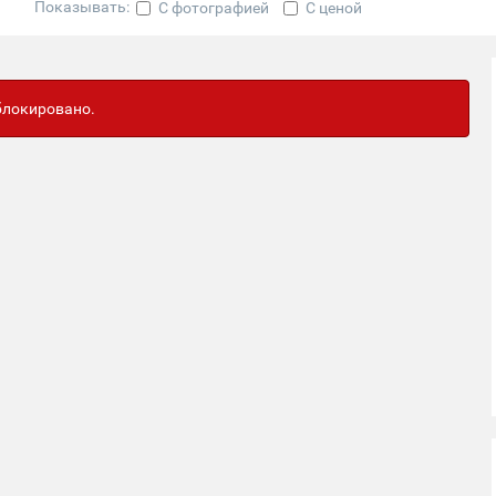
Показывать:
С фотографией
С ценой
аблокировано.