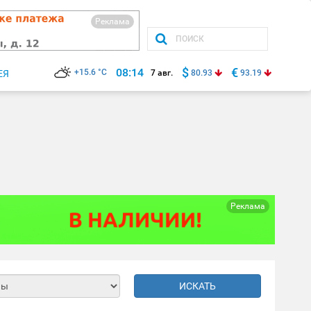
Реклама
$
€
08:14
+15.6 °C
ЕЯ
7 авг.
80.93
93.19
Реклама
ИСКАТЬ