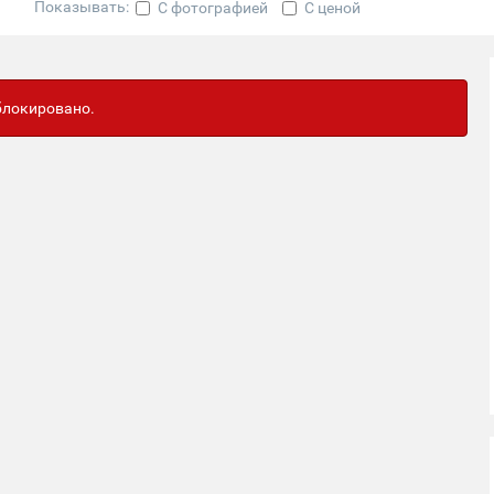
Показывать:
С фотографией
С ценой
аблокировано.