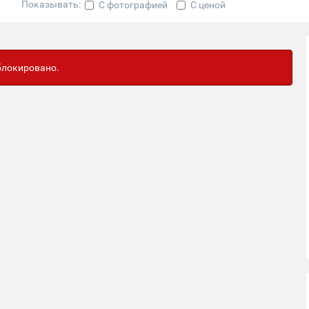
Показывать:
С фотографией
С ценой
аблокировано.