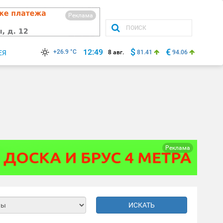
Реклама
$
€
12:49
+26.9 °C
ЕЯ
8 авг.
81.41
94.06
Реклама
ИСКАТЬ