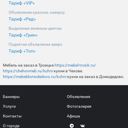
Тариф «VIP»
Объявление красное, наверху
Тариф «Ред»
Выделение зеленым цветом
Тариф «Грин»
Поднятие объявления вверх
Тариф «Топ»
Мебель на заказ в Троицке
https://mebel-troick.ru/
https://chehovmeb.ru/kuhni
кухни в Чехове.
https://mebeldomodedovo.ru/kuhni
кухни на заказ в Домодедово.
Баннеры
Объявления
Услуги
Фотогалерея
Контакты
Афиша
О городе