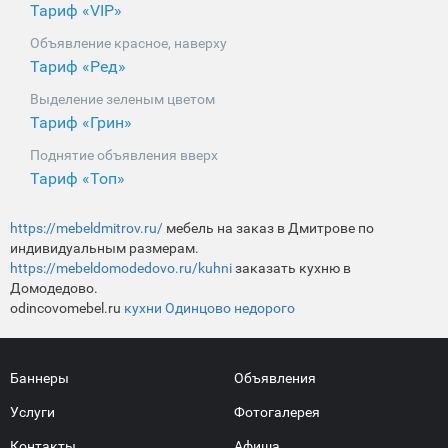
Тариф «VIP»
Объявление красное, наверху
Тариф «Ред»
Выделение зеленым цветом
Тариф «Грин»
Поднятие объявления вверх
Тариф «Топ»
https://mebeldmitrov.ru/
мебель на заказ в Дмитрове по
индивидуальным размерам.
https://mebeldomodedovo.ru/kuhni
заказать кухню в
Домодедово.
odincovomebel.ru
кухни Одинцово недорого
Баннеры
Объявления
Услуги
Фотогалерея
Контакты
Афиша