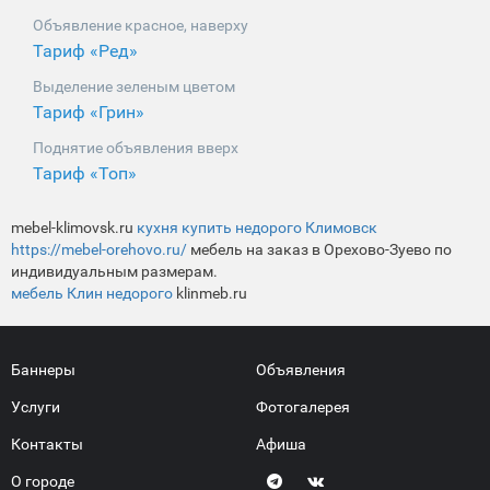
Объявление красное, наверху
Тариф «Ред»
Выделение зеленым цветом
Тариф «Грин»
Поднятие объявления вверх
Тариф «Топ»
mebel-klimovsk.ru
кухня купить недорого Климовск
https://mebel-orehovo.ru/
мебель на заказ в Орехово-Зуево по
индивидуальным размерам.
мебель Клин недорого
klinmeb.ru
Баннеры
Объявления
Услуги
Фотогалерея
Контакты
Афиша
О городе