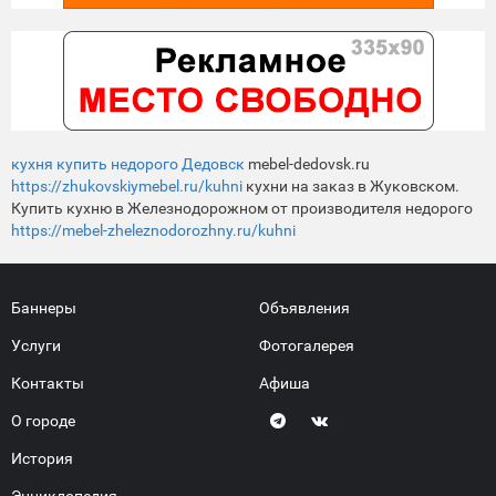
кухня купить недорого Дедовск
mebel-dedovsk.ru
https://zhukovskiymebel.ru/kuhni
кухни на заказ в Жуковском.
Купить кухню в Железнодорожном от производителя недорого
https://mebel-zheleznodorozhny.ru/kuhni
Баннеры
Объявления
Услуги
Фотогалерея
Контакты
Афиша
О городе
История
Энциклопедия