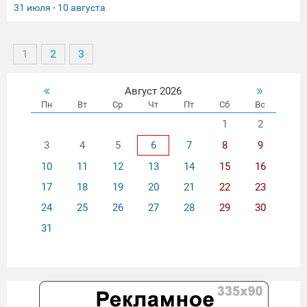
История, полная невероятных взлётов, тяжёлых испытаний и
31 июля - 10 августа
головокружительной славы. 📅 Не пропустите! Приходите в наш
кинозал, чтобы заново открыть для себя историю великого артиста.
1
2
3
Август 2026
Пн
Вт
Ср
Чт
Пт
Сб
Вс
1
2
3
4
5
6
7
8
9
10
11
12
13
14
15
16
17
18
19
20
21
22
23
24
25
26
27
28
29
30
31