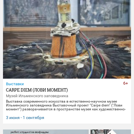
6+
Выставки
CARPE DIEM (ЛОВИ МОМЕНТ)
Музей Ильменского заповедника
Выставка современного искусства в естественно-научном музее
Ильменского заповедника Выставочный проект "Carpe diem" ("Лови
момент") разворачивается в пространстве музея как художественно-
научное исследование времени, памяти и материальной эволюции.
Включая в себя элементы био-арта, академической точности и
3 июня - 1 сентября
концептуального искусства, экспозиция предлагает зрителю
остановиться в моменте "здесь и сейчас", чтобы заглянуть
одновременно в далекое прошлое Земли и в её цифровое будущее.
Белое, изо