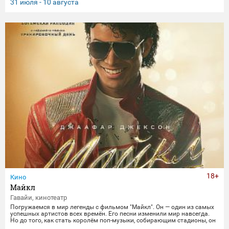
странствие, полное веселья, опасностей и новых друзей.
31 июля - 10 августа
18+
Кино
Майкл
Гавайи, кинотеатр
Погружаемся в мир легенды с фильмом "Майкл". Он — один из самых
успешных артистов всех времён. Его песни изменили мир навсегда.
Но до того, как стать королём поп-музыки, собирающим стадионы, он
был просто… Майклом. Легендарнее его музыки — лишь его жизнь.