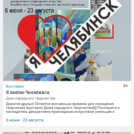
0+
Выставки
Я люблю Челябинск
Дом народного творчества
Дорогие друзья! Остается все меньше времени для посещения
творческих выставок Дома народного творчества🙌 Поспешите и
насладитесь декоративно-прикладным искусством умельцев и
мастеров Миасса и Челябинска Выставка "Я люблю Челябинск" -
посвящена 290-летнему юбилею Челябинска. Работы выполнены
6 июня - 23 августа
студентами кафедры декоративно-прикладного искусства ЧГИК.
Увидеть представленные работы можно до 23 августа. 🖼️