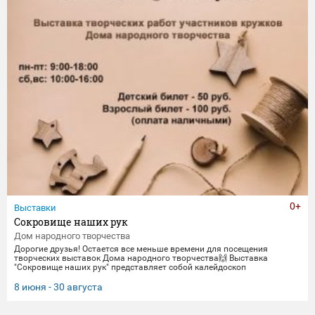
0+
Выставки
Сокровище наших рук
Дом народного творчества
Дорогие друзья! Остается все меньше времени для посещения
творческих выставок Дома народного творчества🙌 Выставка
"Сокровище наших рук" представляет собой калейдоскоп
традиционных ремесел и декоративно-прикладного искусства. Работы
выполнены мастерами и профессионалами своего дела -
8 июня - 30 августа
сотрудниками Дома народного творчества. Посетить выставку
можно до 30 августа.