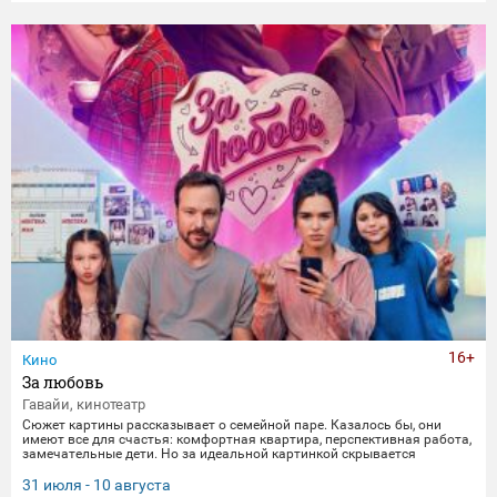
16+
Кино
За любовь
Гавайи, кинотеатр
Сюжет картины рассказывает о семейной паре. Казалось бы, они
имеют все для счастья: комфортная квартира, перспективная работа,
замечательные дети. Но за идеальной картинкой скрывается
глубокий кризис. Каждый из супругов уже давно негласно живет своей
жизнью, убегая от рутины и последствий быта. Однажды пара
31 июля - 10 августа