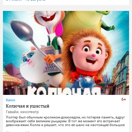
6+
Кино
Колючая и ушастый
Гавайи, кинотеатр
Уолтер был обычным кроликом-домоседом, но потеряв память, вдруг
воображает себя великим рыцарем. В тот же момент его встречает
девочка-ежик Холли и решает, что это ее шанс на настоящее большое
приключение. Вместе они отправляются в захватывающее