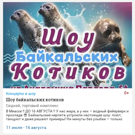
торжественные парады в честь Дня Победы и пронзительные
портреты фронто
0+
Концерты и шоу
Шоу байкальских котиков
Сидней, торговый комплекс
В Миассе ‼️ ДО 16 АВГУСТА ‼️ У нас жара, а у них — водный фейерверк и
прохлада 😎 Байкальские нерпята устроили настоящее шоу: поют,
танцуют и даже решают примеры! Ни минуты без улыбки — только
яркие трюки и море эмоций. Приходите охладиться и зарядиться
позитивом вместе с нами! 🌊 График представлений: Со среды по
11 июля - 16 августа
пятницу 14:00, 16:00,18:30 Суббота и воскресенье
12:00,14:00,16:00,18:30 Понедельник-вторник(Санитарный день) 📍 Ме