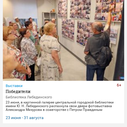
6+
Выставки
Победители
Библиотека Либединского
23 июня, в картинной галерее центральной городской библиотеки
имени Ю. Н. Либединского распахнула свои двери фотовыставка
Александра Мизурова в соавторстве с Петром Правдиным
"Победители" (первый раз эти снимки экспонировались в галерее
"Дирижабль" в праздничные майские дни). 250 фотографий - и за
23 июня - 31 августа
каждым кадром 40 лет неустанной работы мастера, 40 лет трепетного
всматривания в лица, 40 лет благодарной памяти. На снимках -