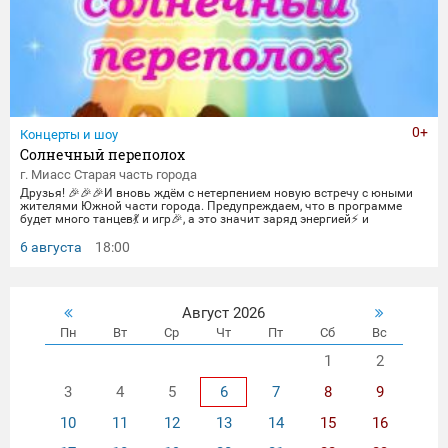
0+
Концерты и шоу
Солнечный переполох
г. Миасс Старая часть города
Друзья! 🎉🎉🎉И вновь ждём с нетерпением новую встречу с юными
жителями Южной части города. Предупреждаем, что в программе
будет много танцев💃 и игр🎉, а это значит заряд энергией⚡ и
позитивом обеспечен. Приходите! Будет весело🎉!
6 августа
18:00
Август 2026
Пн
Вт
Ср
Чт
Пт
Сб
Вс
1
2
3
4
5
6
7
8
9
10
11
12
13
14
15
16