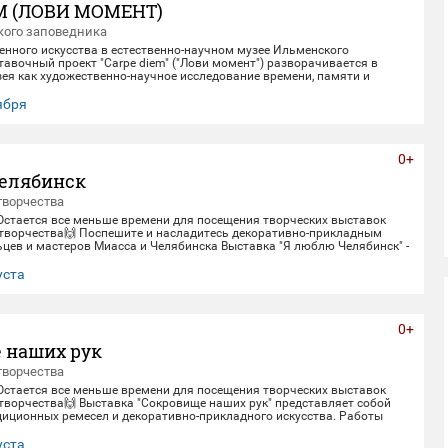
M (ЛОВИ МОМЕНТ)
ого заповедника
енного искусства в естественно-научном музее Ильменского
авочный проект "Carpe diem" ("Лови момент") разворачивается в
ея как художественно-научное исследование времени, памяти и
олюции. Включая в себя элементы био-арта, академической точности и
искусства, экспозиция предлагает зрителю остановиться в моменте
тября
, чтобы заглянуть одновременно в далекое прошлое Земли и в её
. Белое, изо
0+
елябинск
творчества
 Остается все меньше времени для посещения творческих выставок
творчества🙌 Поспешите и насладитесь декоративно-прикладным
цев и мастеров Миасса и Челябинска Выставка "Я люблю Челябинск" -
етнему юбилею Челябинска. Работы выполнены студентами кафедры
кладного искусства ЧГИК. Увидеть представленные работы можно до
уста
0+
 наших рук
творчества
 Остается все меньше времени для посещения творческих выставок
творчества🙌 Выставка "Сокровище наших рук" представляет собой
диционных ремесел и декоративно-прикладного искусства. Работы
рами и профессионалами своего дела - сотрудниками Дома народного
тить выставку можно до 30 августа.
уста