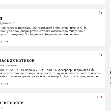
6+
и
единского
нной галерее центральной городской библиотеки имени Ю. Н.
спахнула свои двери фотовыставка Александра Мизурова в
етром Правдиным "Победители" (первый раз эти снимки
в галерее "Дирижабль" в праздничные майские дни). 250 фотографий -
ом 40 лет неустанной работы мастера, 40 лет трепетного
густа
ица, 40 лет благодарной памяти. На снимках - торжественные парады
еды и пронзительные портреты фронто
0+
льских котиков
ый комплекс
 АВГУСТА ‼️ У нас жара, а у них — водный фейерверк и прохлада 😎
пята устроили настоящее шоу: поют, танцуют и даже решают примеры!
ыбки — только яркие трюки и море эмоций. Приходите охладиться и
ивом вместе с нами! 🌊 График представлений: Со среды по пятницу
0 Суббота и воскресенье 12:00,14:00,16:00,18:30 Понедельник-
густа
ный день) 📍 Ме
18+
ы потеряли
тр