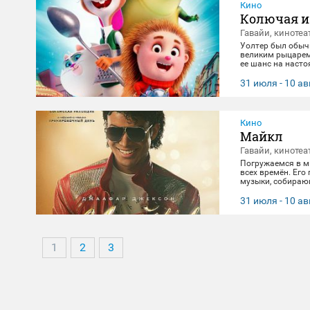
Кино
Колючая и
Гавайи, кинотеа
Уолтер был обыч
великим рыцарем.
ее шанс на наст
захватывающее ст
31 июля - 10 ав
Кино
Майкл
Гавайи, кинотеа
Погружаемся в м
всех времён. Его
музыки, собираю
лишь его жизнь. 
головокружительн
31 июля - 10 ав
открыть для себя
1
2
3