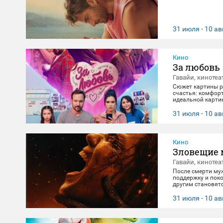
31 июля - 10 ав
Кино
За любовь
Гавайи, кинотеа
Сюжет картины ра
счастья: комфорт
идеальной картин
негласно живет с
получает бутылку
31 июля - 10 ав
приключение, по
Кино
Зловещие 
Гавайи, кинотеа
После смерти му
поддержку и поко
другим становят
клятвы любви и 
31 июля - 10 ав