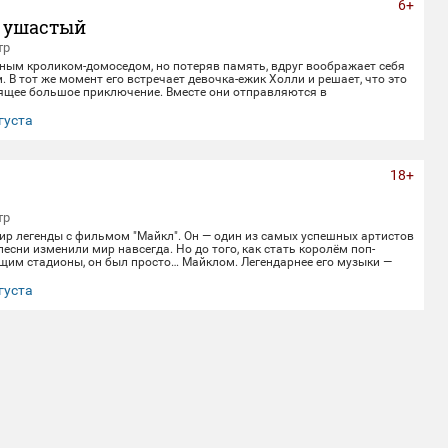
6+
 ушастый
тр
ным кроликом-домоседом, но потеряв память, вдруг воображает себя
 В тот же момент его встречает девочка-ежик Холли и решает, что это
оящее большое приключение. Вместе они отправляются в
ранствие, полное веселья, опасностей и новых друзей.
густа
18+
тр
ир легенды с фильмом "Майкл". Он — один из самых успешных артистов
 песни изменили мир навсегда. Но до того, как стать королём поп-
щим стадионы, он был просто… Майклом. Легендарнее его музыки —
История, полная невероятных взлётов, тяжёлых испытаний и
ой славы. 📅 Не пропустите! Приходите в наш кинозал, чтобы заново
густа
 историю великого артиста.