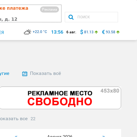
Реклама
$
€
13:56
+22.0 °C
ЕЯ
6 авг.
81.13
93.58
угие
Показать всё
оказать все
22
Август 2026