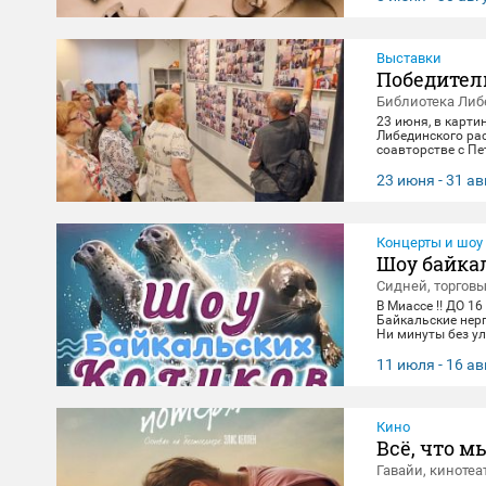
Выставки
Победител
Библиотека Либ
23 июня, в карти
Либединского ра
соавторстве с П
экспонировались 
и за каждым кадр
23 июня - 31 ав
всматривания в л
в честь Дня Поб
Концерты и шоу
Шоу байка
Сидней, торгов
В Миассе ‼️ ДО 16
Байкальские нер
Ни минуты без ул
зарядиться позит
14:00, 16:00,18:3
11 июля - 16 ав
вторник(Санитар
Кино
Всё, что м
Гавайи, кинотеа