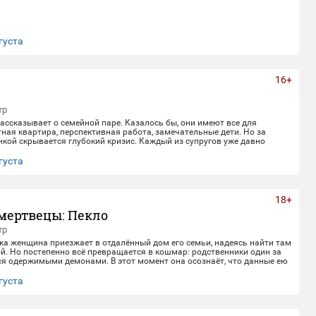
густа
16+
тр
ссказывает о семейной паре. Казалось бы, они имеют все для
ная квартира, перспективная работа, замечательные дети. Но за
кой скрывается глубокий кризис. Каждый из супругов уже давно
воей жизнью, убегая от рутины и последствий быта. Однажды пара
 с волшебным напитком. Теперь их жизнь — это увлекательное
густа
лное неожиданных последствий сбывшихся желаний.
18+
мертвецы: Пекло
тр
жа женщина приезжает в отдалённый дом его семьи, надеясь найти там
й. Но постепенно всё превращается в кошмар: родственники один за
ся одержимыми демонами. В этот момент она осознаёт, что данные ею
верности не заканчиваются даже со смертью.
густа