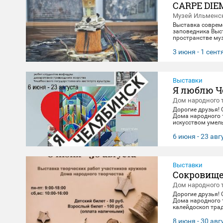
CARPE DIE
Музей Ильменск
Выставка соврем
заповедника Выст
пространстве муз
материальной эв
концептуального 
3 июня - 1 сен
"здесь и сейчас"
цифровое будущее
Выставки
Я люблю Ч
Дом народного 
Дорогие друзья!
Дома народного 
искусством умель
посвящена 290-л
декоративно-при
6 июня - 23 авг
23 августа. 🖼️
Выставки
Сокровище
Дом народного 
Дорогие друзья!
Дома народного 
калейдоскоп тра
выполнены масте
творчества. Посе
8 июня - 30 авг