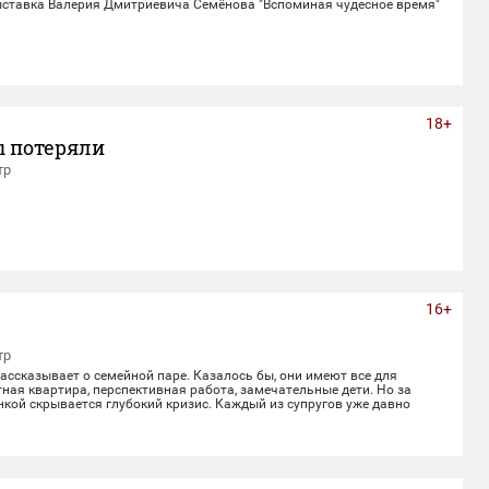
ставка Валерия Дмитриевича Семёнова "Вспоминая чудесное время"
18+
ы потеряли
тр
16+
тр
ссказывает о семейной паре. Казалось бы, они имеют все для
ная квартира, перспективная работа, замечательные дети. Но за
кой скрывается глубокий кризис. Каждый из супругов уже давно
воей жизнью, убегая от рутины и последствий быта. Однажды пара
 с волшебным напитком. Теперь их жизнь — это увлекательное
лное неожиданных последствий сбывшихся желаний.