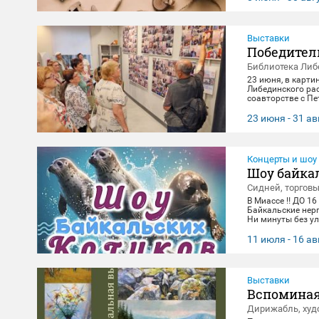
Выставки
Победител
Библиотека Либ
23 июня, в карти
Либединского ра
соавторстве с П
экспонировались 
и за каждым кадр
23 июня - 31 ав
всматривания в л
в честь Дня Поб
Концерты и шоу
Шоу байка
Сидней, торгов
В Миассе ‼️ ДО 16
Байкальские нер
Ни минуты без ул
зарядиться позит
14:00, 16:00,18:3
11 июля - 16 ав
вторник(Санитар
Выставки
Вспоминая
Дирижабль, худ