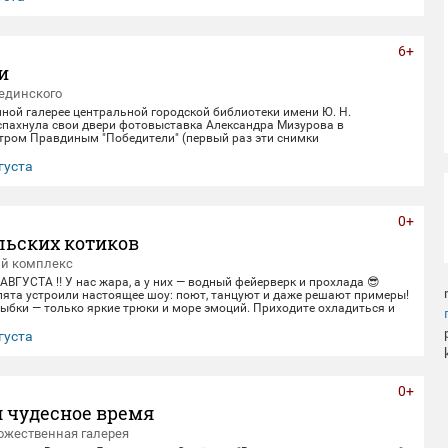
6+
и
единского
нной галерее центральной городской библиотеки имени Ю. Н.
спахнула свои двери фотовыставка Александра Мизурова в
етром Правдиным "Победители" (первый раз эти снимки
в галерее "Дирижабль" в праздничные майские дни). 250 фотографий -
ом 40 лет неустанной работы мастера, 40 лет трепетного
густа
ица, 40 лет благодарной памяти. На снимках - торжественные парады
еды и пронзительные портреты фронто
0+
льских котиков
ый комплекс
 АВГУСТА ‼️ У нас жара, а у них — водный фейерверк и прохлада 😎
пята устроили настоящее шоу: поют, танцуют и даже решают примеры!
ыбки — только яркие трюки и море эмоций. Приходите охладиться и
ивом вместе с нами! 🌊 График представлений: Со среды по пятницу
0 Суббота и воскресенье 12:00,14:00,16:00,18:30 Понедельник-
густа
ный день) 📍 Ме
0+
 чудесное время
ожественная галерея