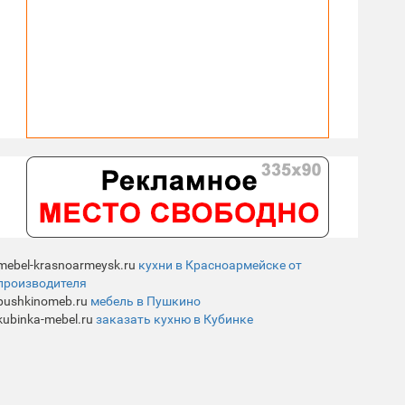
mebel-krasnoarmeysk.ru
кухни в Красноармейске от
производителя
pushkinomeb.ru
мебель в Пушкино
kubinka-mebel.ru
заказать кухню в Кубинке