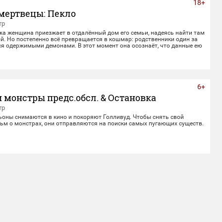
18+
мертвецы: Пекло
тр
жа женщина приезжает в отдалённый дом его семьи, надеясь найти там
й. Но постепенно всё превращается в кошмар: родственники один за
ся одержимыми демонами. В этот момент она осознаёт, что данные ею
верности не заканчиваются даже со смертью.
6+
 монстры предс.обсл. & Остановка
тр
ьоны снимаются в кино и покоряют Голливуд. Чтобы снять свой
ьм о монстрах, они отправляются на поиски самых пугающих существ.