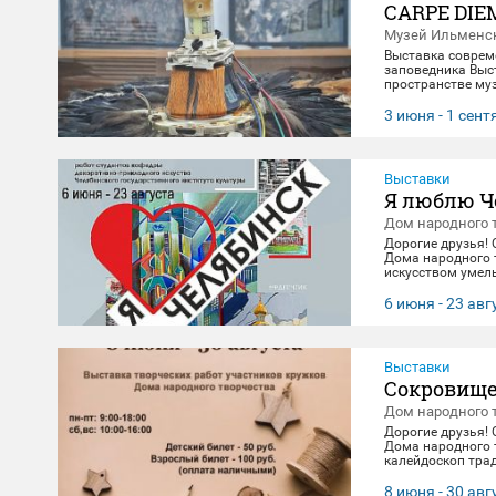
CARPE DIE
Музей Ильменск
Выставка соврем
заповедника Выст
пространстве муз
материальной эв
концептуального 
3 июня - 1 сен
"здесь и сейчас"
цифровое будущее
Выставки
Я люблю Ч
Дом народного 
Дорогие друзья!
Дома народного 
искусством умель
посвящена 290-л
декоративно-при
6 июня - 23 авг
23 августа. 🖼️
Выставки
Сокровище
Дом народного 
Дорогие друзья!
Дома народного 
калейдоскоп тра
выполнены масте
творчества. Посе
8 июня - 30 авг