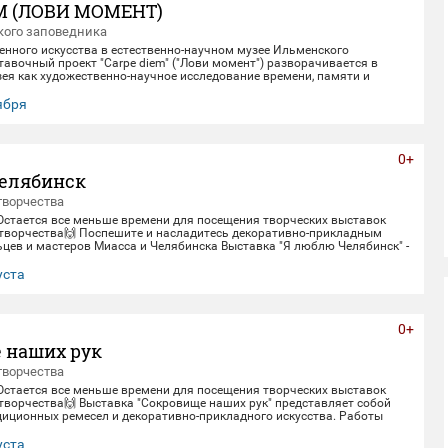
M (ЛОВИ МОМЕНТ)
ого заповедника
енного искусства в естественно-научном музее Ильменского
авочный проект "Carpe diem" ("Лови момент") разворачивается в
ея как художественно-научное исследование времени, памяти и
олюции. Включая в себя элементы био-арта, академической точности и
искусства, экспозиция предлагает зрителю остановиться в моменте
тября
, чтобы заглянуть одновременно в далекое прошлое Земли и в её
. Белое, изо
0+
елябинск
творчества
 Остается все меньше времени для посещения творческих выставок
творчества🙌 Поспешите и насладитесь декоративно-прикладным
цев и мастеров Миасса и Челябинска Выставка "Я люблю Челябинск" -
етнему юбилею Челябинска. Работы выполнены студентами кафедры
кладного искусства ЧГИК. Увидеть представленные работы можно до
уста
0+
 наших рук
творчества
 Остается все меньше времени для посещения творческих выставок
творчества🙌 Выставка "Сокровище наших рук" представляет собой
диционных ремесел и декоративно-прикладного искусства. Работы
рами и профессионалами своего дела - сотрудниками Дома народного
тить выставку можно до 30 августа.
уста