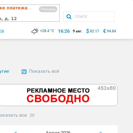
Реклама
$
€
16:26
+28.4 °C
ЕЯ
9 авг.
82.17
94.84
угие
Показать всё
оказать все
20
Август 2026