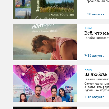
Персональная вы
6-30 августа
Кино
Всё, что м
Гавайи, кинотеа
7-15 августа
Кино
За любовь
Гавайи, кинотеа
Сюжет картины ра
счастья: комфорт
идеальной картин
негласно живет с
получает бутылку
7-15 августа
приключение, по