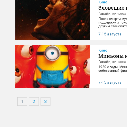
Кино
Зловещие 
Гавайи, кинотеа
После смерти му
поддержку и поко
другим становят
клятвы любви и 
7-15 августа
Кино
Миньоны и
Гавайи, кинотеа
1920-е годы. Мин
собственный фил
7-15 августа
1
2
3