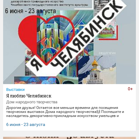
0+
Выставки
Я люблю Челябинск
Дом народного творчества
Дорогие друзья! Остается все меньше времени для посещения
творческих выставок Дома народного творчества🙌 Поспешите и
насладитесь декоративно-прикладным искусством умельцев и
мастеров Миасса и Челябинска Выставка "Я люблю Челябинск" -
посвящена 290-летнему юбилею Челябинска. Работы выполнены
6 июня - 23 августа
студентами кафедры декоративно-прикладного искусства ЧГИК.
Увидеть представленные работы можно до 23 августа. 🖼️