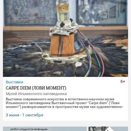
6+
Выставки
CARPE DIEM (ЛОВИ МОМЕНТ)
Музей Ильменского заповедника
Выставка современного искусства в естественно-научном музее
Ильменского заповедника Выставочный проект "Carpe diem" ("Лови
момент") разворачивается в пространстве музея как художественно-
научное исследование времени, памяти и материальной эволюции.
Включая в себя элементы био-арта, академической точности и
3 июня - 1 сентября
концептуального искусства, экспозиция предлагает зрителю
остановиться в моменте "здесь и сейчас", чтобы заглянуть
одновременно в далекое прошлое Земли и в её цифровое будущее.
Белое, изо