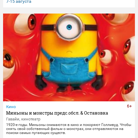
клятвы любви и верности не заканчиваются даже со смертью.
7-15 августа
6+
Кино
Миньоны и монстры предс.обсл. & Остановка
Гавайи, кинотеатр
1920-е годы. Миньоны снимаются в кино и покоряют Голливуд. Чтобы
снять свой собственный фильм о монстрах, они отправляются на
поиски самых пугающих существ.