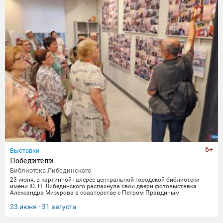
6+
Выставки
Победители
Библиотека Либединского
23 июня, в картинной галерее центральной городской библиотеки
имени Ю. Н. Либединского распахнула свои двери фотовыставка
Александра Мизурова в соавторстве с Петром Правдиным
"Победители" (первый раз эти снимки экспонировались в галерее
"Дирижабль" в праздничные майские дни). 250 фотографий - и за
23 июня - 31 августа
каждым кадром 40 лет неустанной работы мастера, 40 лет трепетного
всматривания в лица, 40 лет благодарной памяти. На снимках -