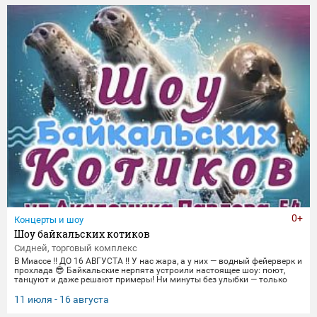
торжественные парады в честь Дня Победы и пронзительные
портреты фронто
0+
Концерты и шоу
Шоу байкальских котиков
Сидней, торговый комплекс
В Миассе ‼️ ДО 16 АВГУСТА ‼️ У нас жара, а у них — водный фейерверк и
прохлада 😎 Байкальские нерпята устроили настоящее шоу: поют,
танцуют и даже решают примеры! Ни минуты без улыбки — только
яркие трюки и море эмоций. Приходите охладиться и зарядиться
позитивом вместе с нами! 🌊 График представлений: Со среды по
11 июля - 16 августа
пятницу 14:00, 16:00,18:30 Суббота и воскресенье
12:00,14:00,16:00,18:30 Понедельник-вторник(Санитарный день) 📍 Ме