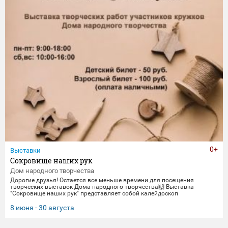
0+
Выставки
Сокровище наших рук
Дом народного творчества
Дорогие друзья! Остается все меньше времени для посещения
творческих выставок Дома народного творчества🙌 Выставка
"Сокровище наших рук" представляет собой калейдоскоп
традиционных ремесел и декоративно-прикладного искусства. Работы
выполнены мастерами и профессионалами своего дела -
8 июня - 30 августа
сотрудниками Дома народного творчества. Посетить выставку
можно до 30 августа.