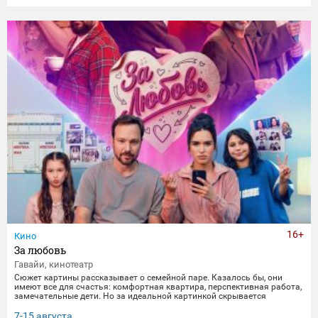
16+
Кино
За любовь
Гавайи, кинотеатр
Сюжет картины рассказывает о семейной паре. Казалось бы, они
имеют все для счастья: комфортная квартира, перспективная работа,
замечательные дети. Но за идеальной картинкой скрывается
глубокий кризис. Каждый из супругов уже давно негласно живет своей
жизнью, убегая от рутины и последствий быта. Однажды пара
7-15 августа