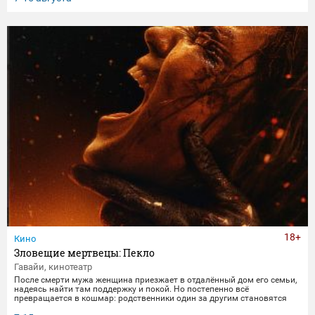
получает бутылку с волшебным напитком. Теперь их жизнь — это
увлекательное приключение, полное неожиданных последствий
сбывшихся желаний.
18+
Кино
Зловещие мертвецы: Пекло
Гавайи, кинотеатр
После смерти мужа женщина приезжает в отдалённый дом его семьи,
надеясь найти там поддержку и покой. Но постепенно всё
превращается в кошмар: родственники один за другим становятся
одержимыми демонами. В этот момент она осознаёт, что данные ею