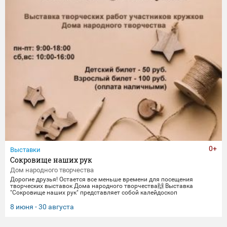
0+
Выставки
Сокровище наших рук
Дом народного творчества
Дорогие друзья! Остается все меньше времени для посещения
творческих выставок Дома народного творчества🙌 Выставка
"Сокровище наших рук" представляет собой калейдоскоп
традиционных ремесел и декоративно-прикладного искусства. Работы
выполнены мастерами и профессионалами своего дела -
8 июня - 30 августа
сотрудниками Дома народного творчества. Посетить выставку
можно до 30 августа.