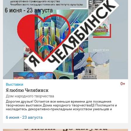
0+
Выставки
Я люблю Челябинск
Дом народного творчества
Дорогие друзья! Остается все меньше времени для посещения
творческих выставок Дома народного творчества🙌 Поспешите и
насладитесь декоративно-прикладным искусством умельцев и
мастеров Миасса и Челябинска Выставка "Я люблю Челябинск" -
посвящена 290-летнему юбилею Челябинска. Работы выполнены
6 июня - 23 августа
студентами кафедры декоративно-прикладного искусства ЧГИК.
Увидеть представленные работы можно до 23 августа. 🖼️