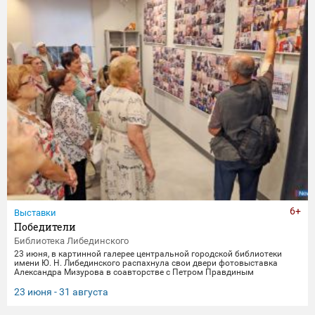
6+
Выставки
Победители
Библиотека Либединского
23 июня, в картинной галерее центральной городской библиотеки
имени Ю. Н. Либединского распахнула свои двери фотовыставка
Александра Мизурова в соавторстве с Петром Правдиным
"Победители" (первый раз эти снимки экспонировались в галерее
"Дирижабль" в праздничные майские дни). 250 фотографий - и за
23 июня - 31 августа
каждым кадром 40 лет неустанной работы мастера, 40 лет трепетного
всматривания в лица, 40 лет благодарной памяти. На снимках -