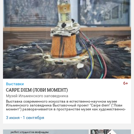
6+
Выставки
CARPE DIEM (ЛОВИ МОМЕНТ)
Музей Ильменского заповедника
Выставка современного искусства в естественно-научном музее
Ильменского заповедника Выставочный проект "Carpe diem" ("Лови
момент") разворачивается в пространстве музея как художественно-
научное исследование времени, памяти и материальной эволюции.
Включая в себя элементы био-арта, академической точности и
3 июня - 1 сентября
концептуального искусства, экспозиция предлагает зрителю
остановиться в моменте "здесь и сейчас", чтобы заглянуть
одновременно в далекое прошлое Земли и в её цифровое будущее.
Белое, изо