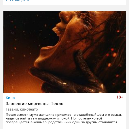
получает бутылку с волшебным напитком. Теперь их жизнь — это
увлекательное приключение, полное неожиданных последствий
сбывшихся желаний.
18+
Кино
Зловещие мертвецы: Пекло
Гавайи, кинотеатр
После смерти мужа женщина приезжает в отдалённый дом его семьи,
надеясь найти там поддержку и покой. Но постепенно всё
превращается в кошмар: родственники один за другим становятся
одержимыми демонами. В этот момент она осознаёт, что данные ею