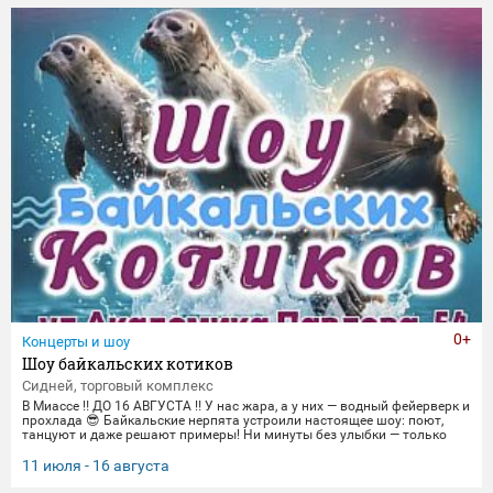
торжественные парады в честь Дня Победы и пронзительные
портреты фронто
0+
Концерты и шоу
Шоу байкальских котиков
Сидней, торговый комплекс
В Миассе ‼️ ДО 16 АВГУСТА ‼️ У нас жара, а у них — водный фейерверк и
прохлада 😎 Байкальские нерпята устроили настоящее шоу: поют,
танцуют и даже решают примеры! Ни минуты без улыбки — только
яркие трюки и море эмоций. Приходите охладиться и зарядиться
позитивом вместе с нами! 🌊 График представлений: Со среды по
11 июля - 16 августа
пятницу 14:00, 16:00,18:30 Суббота и воскресенье
12:00,14:00,16:00,18:30 Понедельник-вторник(Санитарный день) 📍 Ме