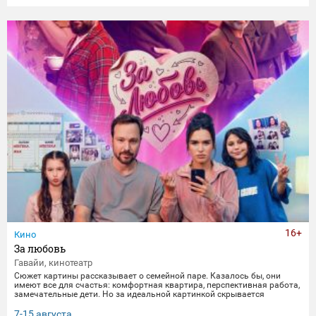
16+
Кино
За любовь
Гавайи, кинотеатр
Сюжет картины рассказывает о семейной паре. Казалось бы, они
имеют все для счастья: комфортная квартира, перспективная работа,
замечательные дети. Но за идеальной картинкой скрывается
глубокий кризис. Каждый из супругов уже давно негласно живет своей
жизнью, убегая от рутины и последствий быта. Однажды пара
7-15 августа