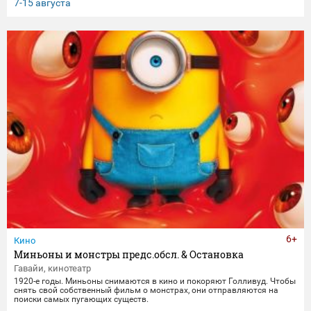
клятвы любви и верности не заканчиваются даже со смертью.
7-15 августа
6+
Кино
Миньоны и монстры предс.обсл. & Остановка
Гавайи, кинотеатр
1920-е годы. Миньоны снимаются в кино и покоряют Голливуд. Чтобы
снять свой собственный фильм о монстрах, они отправляются на
поиски самых пугающих существ.