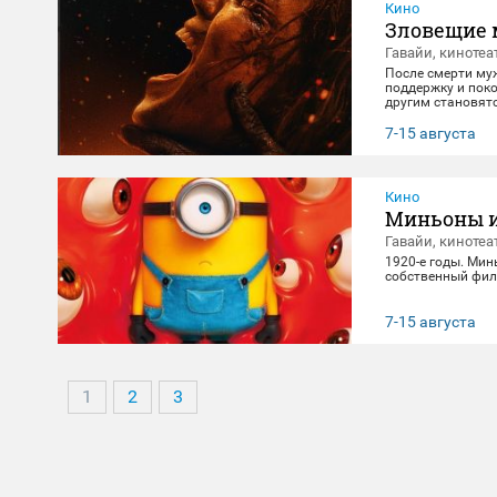
Кино
Зловещие 
Гавайи, кинотеа
После смерти му
поддержку и поко
другим становят
клятвы любви и 
7-15 августа
Кино
Миньоны и
Гавайи, кинотеа
1920-е годы. Мин
собственный фил
7-15 августа
1
2
3