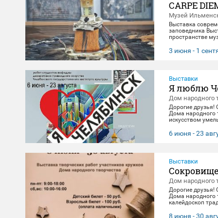
CARPE DIE
Музей Ильменск
Выставка соврем
заповедника Выст
пространстве муз
материальной эв
концептуального 
3 июня - 1 сен
"здесь и сейчас"
цифровое будущее
Выставки
Я люблю Ч
Дом народного 
Дорогие друзья!
Дома народного 
искусством умель
посвящена 290-л
декоративно-при
6 июня - 23 авг
23 августа. 🖼️
Выставки
Сокровище
Дом народного 
Дорогие друзья!
Дома народного 
калейдоскоп тра
выполнены масте
творчества. Посе
8 июня - 30 авг