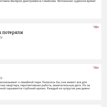
ставка Валерия Дмитриевича Семёнова "Вспоминая чудесное время"
18+
ы потеряли
тр
16+
тр
ссказывает о семейной паре. Казалось бы, они имеют все для
ная квартира, перспективная работа, замечательные дети. Но за
кой скрывается глубокий кризис. Каждый из супругов уже давно
воей жизнью, убегая от рутины и последствий быта. Однажды пара
 с волшебным напитком. Теперь их жизнь — это увлекательное
лное неожиданных последствий сбывшихся желаний.