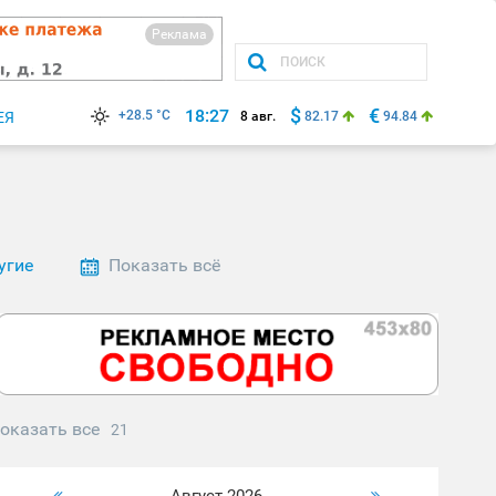
Реклама
$
€
18:27
+28.5 °C
ЕЯ
8 авг.
82.17
94.84
угие
Показать всё
оказать все
21
Август 2026