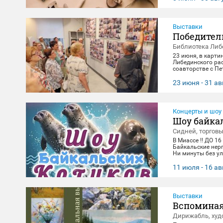
Выставки
Победител
Библиотека Либ
23 июня, в карти
Либединского ра
соавторстве с П
экспонировались 
и за каждым кадр
23 июня - 31 ав
всматривания в л
в честь Дня Поб
Концерты и шоу
Шоу байка
Сидней, торгов
В Миассе ‼️ ДО 16
Байкальские нер
Ни минуты без ул
зарядиться позит
14:00, 16:00,18:3
11 июля - 16 ав
вторник(Санитар
Выставки
Вспоминая
Дирижабль, худ