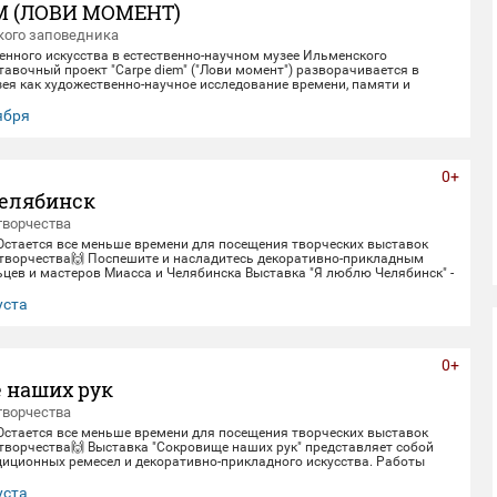
M (ЛОВИ МОМЕНТ)
ого заповедника
енного искусства в естественно-научном музее Ильменского
авочный проект "Carpe diem" ("Лови момент") разворачивается в
ея как художественно-научное исследование времени, памяти и
олюции. Включая в себя элементы био-арта, академической точности и
искусства, экспозиция предлагает зрителю остановиться в моменте
тября
, чтобы заглянуть одновременно в далекое прошлое Земли и в её
. Белое, изо
0+
елябинск
творчества
 Остается все меньше времени для посещения творческих выставок
творчества🙌 Поспешите и насладитесь декоративно-прикладным
цев и мастеров Миасса и Челябинска Выставка "Я люблю Челябинск" -
етнему юбилею Челябинска. Работы выполнены студентами кафедры
кладного искусства ЧГИК. Увидеть представленные работы можно до
уста
0+
 наших рук
творчества
 Остается все меньше времени для посещения творческих выставок
творчества🙌 Выставка "Сокровище наших рук" представляет собой
диционных ремесел и декоративно-прикладного искусства. Работы
рами и профессионалами своего дела - сотрудниками Дома народного
тить выставку можно до 30 августа.
уста