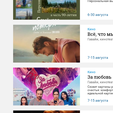
Персональная вы
6-30 августа
Кино
Всё, что м
Гавайи, кинотеа
7-15 августа
Кино
За любовь
Гавайи, кинотеа
Сюжет картины ра
счастья: комфорт
идеальной картин
негласно живет с
получает бутылку
7-15 августа
приключение, по