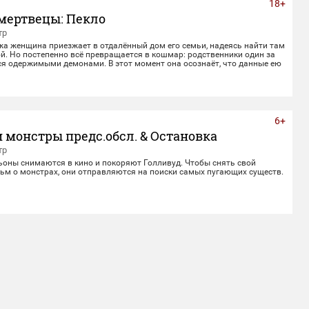
18+
мертвецы: Пекло
тр
жа женщина приезжает в отдалённый дом его семьи, надеясь найти там
й. Но постепенно всё превращается в кошмар: родственники один за
ся одержимыми демонами. В этот момент она осознаёт, что данные ею
верности не заканчиваются даже со смертью.
6+
 монстры предс.обсл. & Остановка
тр
ьоны снимаются в кино и покоряют Голливуд. Чтобы снять свой
ьм о монстрах, они отправляются на поиски самых пугающих существ.