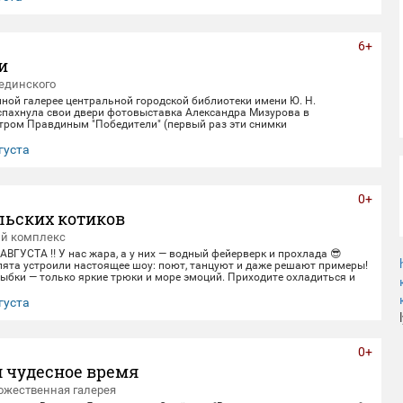
6+
и
единского
нной галерее центральной городской библиотеки имени Ю. Н.
спахнула свои двери фотовыставка Александра Мизурова в
етром Правдиным "Победители" (первый раз эти снимки
в галерее "Дирижабль" в праздничные майские дни). 250 фотографий -
ом 40 лет неустанной работы мастера, 40 лет трепетного
густа
ица, 40 лет благодарной памяти. На снимках - торжественные парады
еды и пронзительные портреты фронто
0+
льских котиков
ый комплекс
 АВГУСТА ‼️ У нас жара, а у них — водный фейерверк и прохлада 😎
пята устроили настоящее шоу: поют, танцуют и даже решают примеры!
ыбки — только яркие трюки и море эмоций. Приходите охладиться и
ивом вместе с нами! 🌊 График представлений: Со среды по пятницу
0 Суббота и воскресенье 12:00,14:00,16:00,18:30 Понедельник-
густа
ный день) 📍 Ме
0+
 чудесное время
ожественная галерея