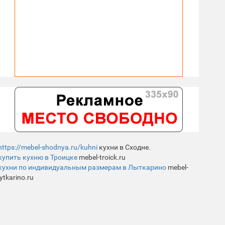
https://mebel-shodnya.ru/kuhni
кухни в Сходне.
купить кухню в Троицке
mebel-troick.ru
кухни по индивидуальным размерам в Лыткарино
mebel-
lytkarino.ru