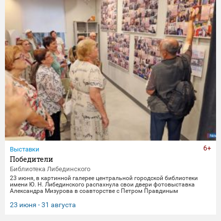
6+
Выставки
Победители
Библиотека Либединского
23 июня, в картинной галерее центральной городской библиотеки
имени Ю. Н. Либединского распахнула свои двери фотовыставка
Александра Мизурова в соавторстве с Петром Правдиным
"Победители" (первый раз эти снимки экспонировались в галерее
"Дирижабль" в праздничные майские дни). 250 фотографий - и за
23 июня - 31 августа
каждым кадром 40 лет неустанной работы мастера, 40 лет трепетного
всматривания в лица, 40 лет благодарной памяти. На снимках -