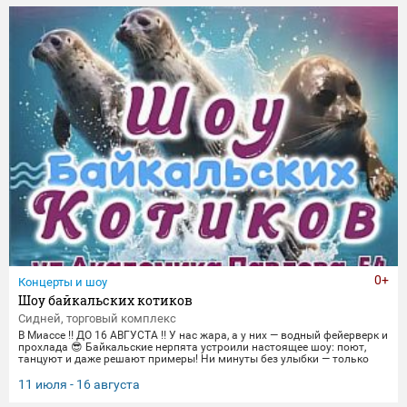
торжественные парады в честь Дня Победы и пронзительные
портреты фронто
0+
Концерты и шоу
Шоу байкальских котиков
Сидней, торговый комплекс
В Миассе ‼️ ДО 16 АВГУСТА ‼️ У нас жара, а у них — водный фейерверк и
прохлада 😎 Байкальские нерпята устроили настоящее шоу: поют,
танцуют и даже решают примеры! Ни минуты без улыбки — только
яркие трюки и море эмоций. Приходите охладиться и зарядиться
позитивом вместе с нами! 🌊 График представлений: Со среды по
11 июля - 16 августа
пятницу 14:00, 16:00,18:30 Суббота и воскресенье
12:00,14:00,16:00,18:30 Понедельник-вторник(Санитарный день) 📍 Ме