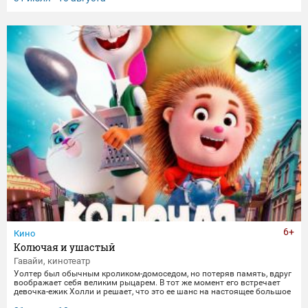
6+
Кино
Колючая и ушастый
Гавайи, кинотеатр
Уолтер был обычным кроликом-домоседом, но потеряв память, вдруг
воображает себя великим рыцарем. В тот же момент его встречает
девочка-ежик Холли и решает, что это ее шанс на настоящее большое
приключение. Вместе они отправляются в захватывающее