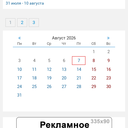
История, полная невероятных взлётов, тяжёлых испытаний и
31 июля - 10 августа
головокружительной славы. 📅 Не пропустите! Приходите в наш
кинозал, чтобы заново открыть для себя историю великого артиста.
1
2
3
Август 2026
Пн
Вт
Ср
Чт
Пт
Сб
Вс
1
2
3
4
5
6
7
8
9
10
11
12
13
14
15
16
17
18
19
20
21
22
23
24
25
26
27
28
29
30
31