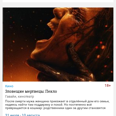
получает бутылку с волшебным напитком. Теперь их жизнь — это
увлекательное приключение, полное неожиданных последствий
сбывшихся желаний.
18+
Кино
Зловещие мертвецы: Пекло
Гавайи, кинотеатр
После смерти мужа женщина приезжает в отдалённый дом его семьи,
надеясь найти там поддержку и покой. Но постепенно всё
превращается в кошмар: родственники один за другим становятся
одержимыми демонами. В этот момент она осознаёт, что данные ею
клятвы любви и верности не заканчиваются даже со смертью.
31 июля - 10 августа