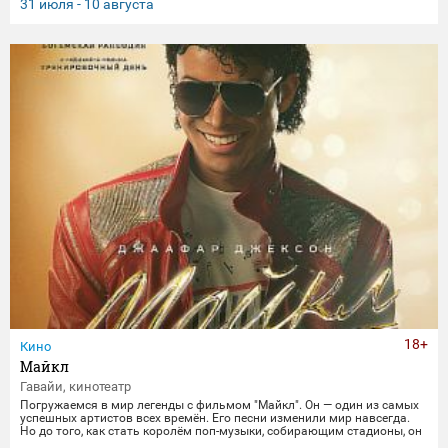
странствие, полное веселья, опасностей и новых друзей.
31 июля - 10 августа
18+
Кино
Майкл
Гавайи, кинотеатр
Погружаемся в мир легенды с фильмом "Майкл". Он — один из самых
успешных артистов всех времён. Его песни изменили мир навсегда.
Но до того, как стать королём поп-музыки, собирающим стадионы, он
был просто… Майклом. Легендарнее его музыки — лишь его жизнь.