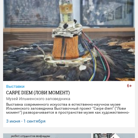
6+
Выставки
CARPE DIEM (ЛОВИ МОМЕНТ)
Музей Ильменского заповедника
Выставка современного искусства в естественно-научном музее
Ильменского заповедника Выставочный проект "Carpe diem" ("Лови
момент") разворачивается в пространстве музея как художественно-
научное исследование времени, памяти и материальной эволюции.
Включая в себя элементы био-арта, академической точности и
3 июня - 1 сентября
концептуального искусства, экспозиция предлагает зрителю
остановиться в моменте "здесь и сейчас", чтобы заглянуть
одновременно в далекое прошлое Земли и в её цифровое будущее.
Белое, изо