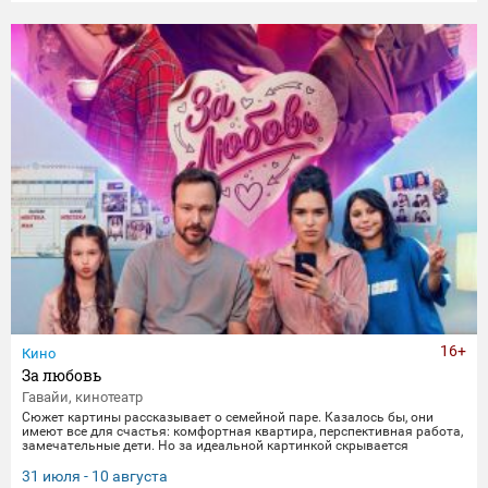
16+
Кино
За любовь
Гавайи, кинотеатр
Сюжет картины рассказывает о семейной паре. Казалось бы, они
имеют все для счастья: комфортная квартира, перспективная работа,
замечательные дети. Но за идеальной картинкой скрывается
глубокий кризис. Каждый из супругов уже давно негласно живет своей
жизнью, убегая от рутины и последствий быта. Однажды пара
31 июля - 10 августа