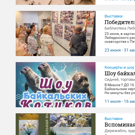
Выставки
Победител
Библиотека Либ
23 июня, в карти
Либединского ра
соавторстве с П
экспонировались 
и за каждым кадр
23 июня - 31 ав
всматривания в л
в честь Дня Поб
Концерты и шоу
Шоу байка
Сидней, торгов
В Миассе ‼️ ДО 16
Байкальские нер
Ни минуты без ул
зарядиться позит
14:00, 16:00,18:3
11 июля - 16 ав
вторник(Санитар
Выставки
Вспоминая
Дирижабль, худ