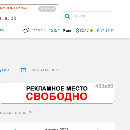
Реклама
$
€
13:51
+27.5 °C
ЕЯ
9 авг.
82.17
94.84
угие
Показать всё
оказать все
20
Август 2026