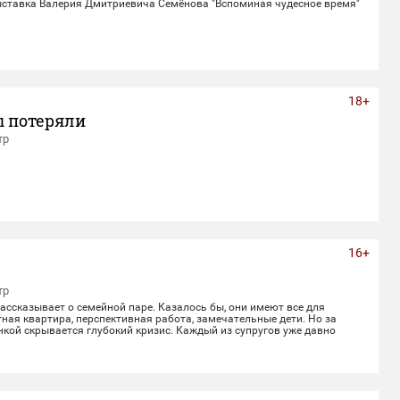
ставка Валерия Дмитриевича Семёнова "Вспоминая чудесное время"
18+
ы потеряли
тр
16+
тр
ссказывает о семейной паре. Казалось бы, они имеют все для
ная квартира, перспективная работа, замечательные дети. Но за
кой скрывается глубокий кризис. Каждый из супругов уже давно
воей жизнью, убегая от рутины и последствий быта. Однажды пара
 с волшебным напитком. Теперь их жизнь — это увлекательное
лное неожиданных последствий сбывшихся желаний.