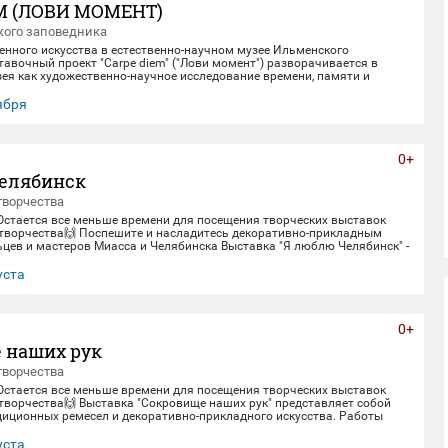
M (ЛОВИ МОМЕНТ)
ого заповедника
енного искусства в естественно-научном музее Ильменского
авочный проект "Carpe diem" ("Лови момент") разворачивается в
ея как художественно-научное исследование времени, памяти и
олюции. Включая в себя элементы био-арта, академической точности и
искусства, экспозиция предлагает зрителю остановиться в моменте
тября
, чтобы заглянуть одновременно в далекое прошлое Земли и в её
. Белое, изо
0+
елябинск
творчества
 Остается все меньше времени для посещения творческих выставок
творчества🙌 Поспешите и насладитесь декоративно-прикладным
цев и мастеров Миасса и Челябинска Выставка "Я люблю Челябинск" -
етнему юбилею Челябинска. Работы выполнены студентами кафедры
кладного искусства ЧГИК. Увидеть представленные работы можно до
уста
0+
 наших рук
творчества
 Остается все меньше времени для посещения творческих выставок
творчества🙌 Выставка "Сокровище наших рук" представляет собой
диционных ремесел и декоративно-прикладного искусства. Работы
рами и профессионалами своего дела - сотрудниками Дома народного
тить выставку можно до 30 августа.
уста