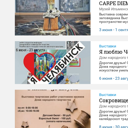
CARPE DIE
Музей Ильменск
Выставка соврем
заповедника Выст
пространстве муз
материальной эв
концептуального 
3 июня - 1 сен
"здесь и сейчас"
цифровое будущее
Выставки
Я люблю Ч
Дом народного 
Дорогие друзья!
Дома народного 
искусством умель
посвящена 290-л
декоративно-при
6 июня - 23 авг
23 августа. 🖼️
Выставки
Сокровище
Дом народного 
Дорогие друзья!
Дома народного 
калейдоскоп тра
выполнены масте
творчества. Посе
8 июня - 30 авг