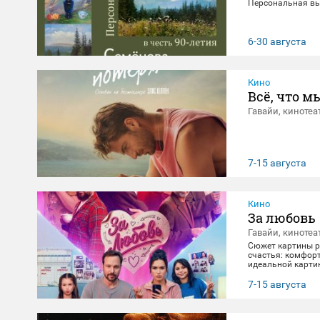
Персональная вы
6-30 августа
Кино
Всё, что м
Гавайи, кинотеа
7-15 августа
Кино
За любовь
Гавайи, кинотеа
Сюжет картины ра
счастья: комфорт
идеальной картин
негласно живет с
получает бутылку
7-15 августа
приключение, по