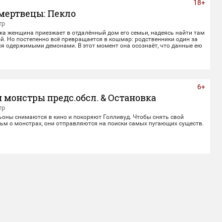
18+
мертвецы: Пекло
тр
жа женщина приезжает в отдалённый дом его семьи, надеясь найти там
й. Но постепенно всё превращается в кошмар: родственники один за
ся одержимыми демонами. В этот момент она осознаёт, что данные ею
верности не заканчиваются даже со смертью.
6+
 монстры предс.обсл. & Остановка
тр
ьоны снимаются в кино и покоряют Голливуд. Чтобы снять свой
ьм о монстрах, они отправляются на поиски самых пугающих существ.