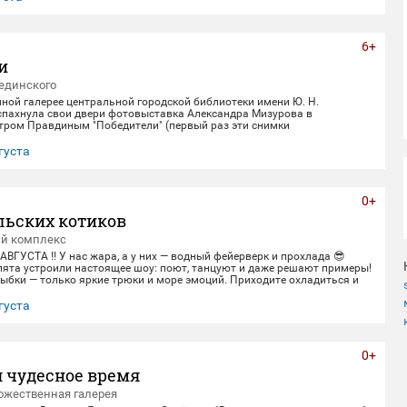
6+
и
единского
нной галерее центральной городской библиотеки имени Ю. Н.
спахнула свои двери фотовыставка Александра Мизурова в
етром Правдиным "Победители" (первый раз эти снимки
в галерее "Дирижабль" в праздничные майские дни). 250 фотографий -
ом 40 лет неустанной работы мастера, 40 лет трепетного
густа
ица, 40 лет благодарной памяти. На снимках - торжественные парады
еды и пронзительные портреты фронто
0+
льских котиков
ый комплекс
 АВГУСТА ‼️ У нас жара, а у них — водный фейерверк и прохлада 😎
пята устроили настоящее шоу: поют, танцуют и даже решают примеры!
ыбки — только яркие трюки и море эмоций. Приходите охладиться и
ивом вместе с нами! 🌊 График представлений: Со среды по пятницу
0 Суббота и воскресенье 12:00,14:00,16:00,18:30 Понедельник-
густа
ный день) 📍 Ме
0+
 чудесное время
ожественная галерея