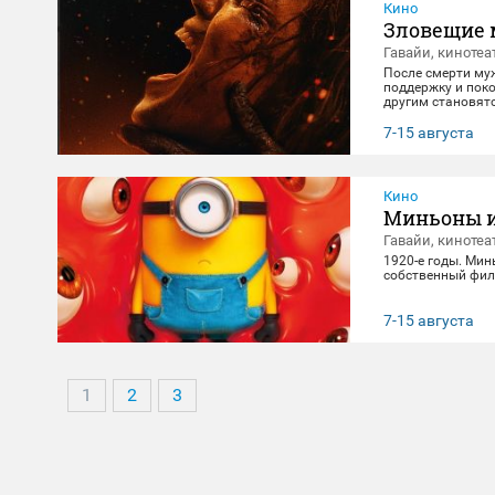
Кино
Зловещие 
Гавайи, кинотеа
После смерти му
поддержку и поко
другим становят
клятвы любви и 
7-15 августа
Кино
Миньоны и
Гавайи, кинотеа
1920-е годы. Мин
собственный фил
7-15 августа
1
2
3