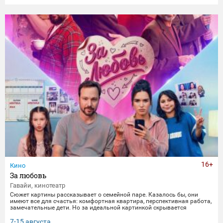
16+
Кино
За любовь
Гавайи, кинотеатр
Сюжет картины рассказывает о семейной паре. Казалось бы, они
имеют все для счастья: комфортная квартира, перспективная работа,
замечательные дети. Но за идеальной картинкой скрывается
глубокий кризис. Каждый из супругов уже давно негласно живет своей
жизнью, убегая от рутины и последствий быта. Однажды пара
7-15 августа