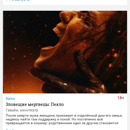
получает бутылку с волшебным напитком. Теперь их жизнь — это
увлекательное приключение, полное неожиданных последствий
сбывшихся желаний.
18+
Кино
Зловещие мертвецы: Пекло
Гавайи, кинотеатр
После смерти мужа женщина приезжает в отдалённый дом его семьи,
надеясь найти там поддержку и покой. Но постепенно всё
превращается в кошмар: родственники один за другим становятся
одержимыми демонами. В этот момент она осознаёт, что данные ею