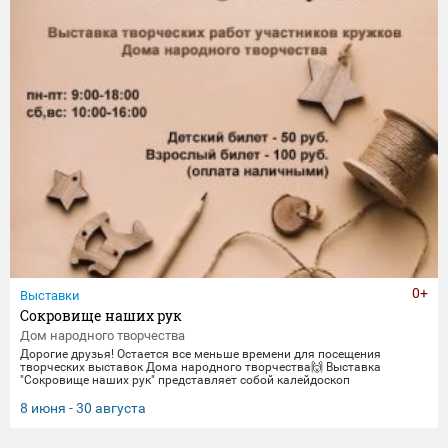
0+
Выставки
Сокровище наших рук
Дом народного творчества
Дорогие друзья! Остается все меньше времени для посещения
творческих выставок Дома народного творчества🙌 Выставка
"Сокровище наших рук" представляет собой калейдоскоп
традиционных ремесел и декоративно-прикладного искусства. Работы
выполнены мастерами и профессионалами своего дела -
8 июня - 30 августа
сотрудниками Дома народного творчества. Посетить выставку
можно до 30 августа.