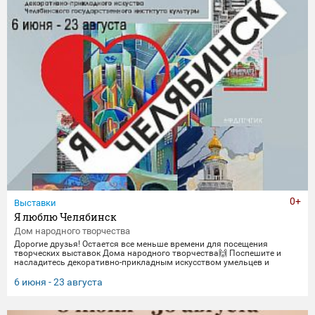
0+
Выставки
Я люблю Челябинск
Дом народного творчества
Дорогие друзья! Остается все меньше времени для посещения
творческих выставок Дома народного творчества🙌 Поспешите и
насладитесь декоративно-прикладным искусством умельцев и
мастеров Миасса и Челябинска Выставка "Я люблю Челябинск" -
посвящена 290-летнему юбилею Челябинска. Работы выполнены
6 июня - 23 августа
студентами кафедры декоративно-прикладного искусства ЧГИК.
Увидеть представленные работы можно до 23 августа. 🖼️