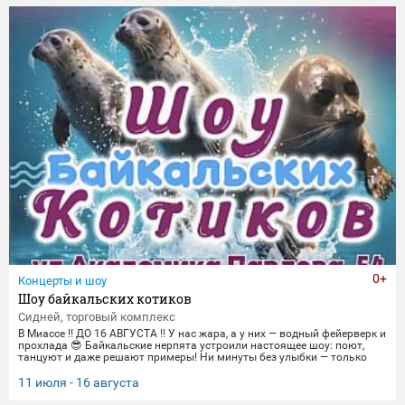
торжественные парады в честь Дня Победы и пронзительные
портреты фронто
0+
Концерты и шоу
Шоу байкальских котиков
Сидней, торговый комплекс
В Миассе ‼️ ДО 16 АВГУСТА ‼️ У нас жара, а у них — водный фейерверк и
прохлада 😎 Байкальские нерпята устроили настоящее шоу: поют,
танцуют и даже решают примеры! Ни минуты без улыбки — только
яркие трюки и море эмоций. Приходите охладиться и зарядиться
позитивом вместе с нами! 🌊 График представлений: Со среды по
11 июля - 16 августа
пятницу 14:00, 16:00,18:30 Суббота и воскресенье
12:00,14:00,16:00,18:30 Понедельник-вторник(Санитарный день) 📍 Ме