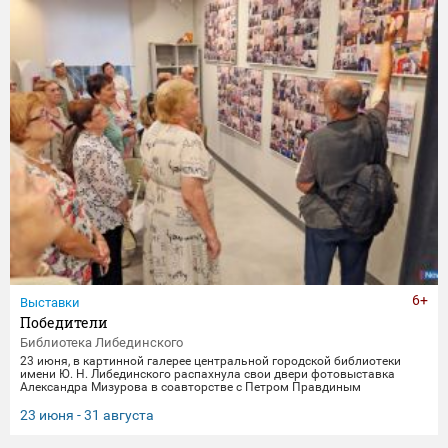
6+
Выставки
Победители
Библиотека Либединского
23 июня, в картинной галерее центральной городской библиотеки
имени Ю. Н. Либединского распахнула свои двери фотовыставка
Александра Мизурова в соавторстве с Петром Правдиным
"Победители" (первый раз эти снимки экспонировались в галерее
"Дирижабль" в праздничные майские дни). 250 фотографий - и за
23 июня - 31 августа
каждым кадром 40 лет неустанной работы мастера, 40 лет трепетного
всматривания в лица, 40 лет благодарной памяти. На снимках -