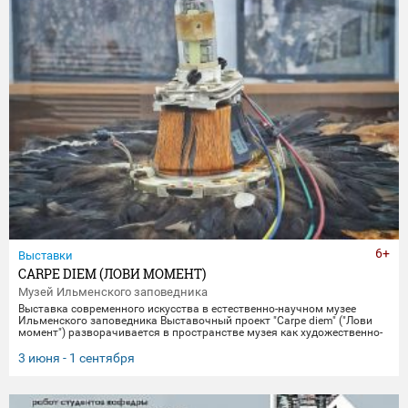
6+
Выставки
CARPE DIEM (ЛОВИ МОМЕНТ)
Музей Ильменского заповедника
Выставка современного искусства в естественно-научном музее
Ильменского заповедника Выставочный проект "Carpe diem" ("Лови
момент") разворачивается в пространстве музея как художественно-
научное исследование времени, памяти и материальной эволюции.
Включая в себя элементы био-арта, академической точности и
3 июня - 1 сентября
концептуального искусства, экспозиция предлагает зрителю
остановиться в моменте "здесь и сейчас", чтобы заглянуть
одновременно в далекое прошлое Земли и в её цифровое будущее.
Белое, изо