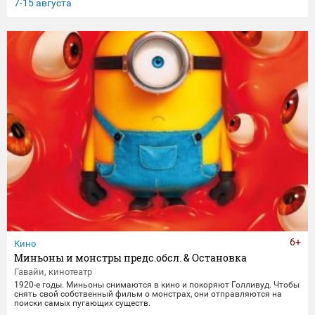
клятвы любви и верности не заканчиваются даже со смертью.
7-15 августа
6+
Кино
Миньоны и монстры предс.обсл. & Остановка
Гавайи, кинотеатр
1920-е годы. Миньоны снимаются в кино и покоряют Голливуд. Чтобы
снять свой собственный фильм о монстрах, они отправляются на
поиски самых пугающих существ.