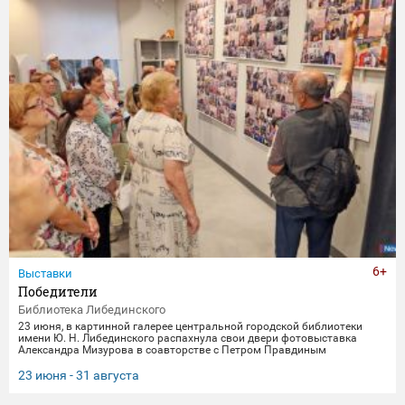
6+
Выставки
Победители
Библиотека Либединского
23 июня, в картинной галерее центральной городской библиотеки
имени Ю. Н. Либединского распахнула свои двери фотовыставка
Александра Мизурова в соавторстве с Петром Правдиным
"Победители" (первый раз эти снимки экспонировались в галерее
"Дирижабль" в праздничные майские дни). 250 фотографий - и за
23 июня - 31 августа
каждым кадром 40 лет неустанной работы мастера, 40 лет трепетного
всматривания в лица, 40 лет благодарной памяти. На снимках -