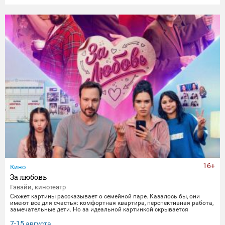
16+
Кино
За любовь
Гавайи, кинотеатр
Сюжет картины рассказывает о семейной паре. Казалось бы, они
имеют все для счастья: комфортная квартира, перспективная работа,
замечательные дети. Но за идеальной картинкой скрывается
глубокий кризис. Каждый из супругов уже давно негласно живет своей
жизнью, убегая от рутины и последствий быта. Однажды пара
7-15 августа