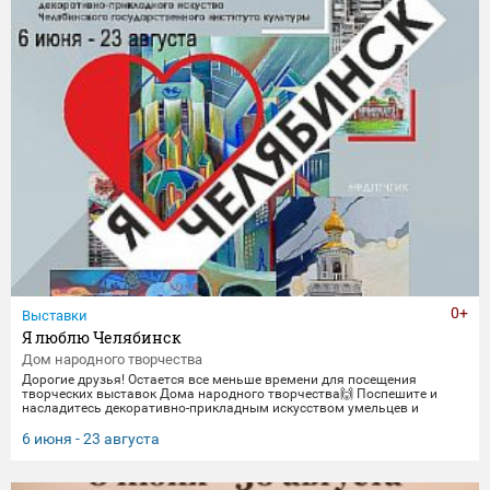
0+
Выставки
Я люблю Челябинск
Дом народного творчества
Дорогие друзья! Остается все меньше времени для посещения
творческих выставок Дома народного творчества🙌 Поспешите и
насладитесь декоративно-прикладным искусством умельцев и
мастеров Миасса и Челябинска Выставка "Я люблю Челябинск" -
посвящена 290-летнему юбилею Челябинска. Работы выполнены
6 июня - 23 августа
студентами кафедры декоративно-прикладного искусства ЧГИК.
Увидеть представленные работы можно до 23 августа. 🖼️