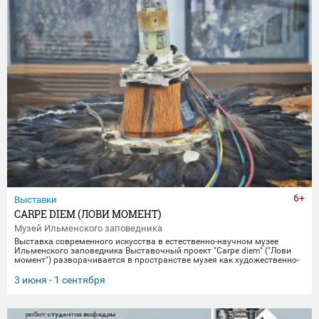
6+
Выставки
CARPE DIEM (ЛОВИ МОМЕНТ)
Музей Ильменского заповедника
Выставка современного искусства в естественно-научном музее
Ильменского заповедника Выставочный проект "Carpe diem" ("Лови
момент") разворачивается в пространстве музея как художественно-
научное исследование времени, памяти и материальной эволюции.
Включая в себя элементы био-арта, академической точности и
3 июня - 1 сентября
концептуального искусства, экспозиция предлагает зрителю
остановиться в моменте "здесь и сейчас", чтобы заглянуть
одновременно в далекое прошлое Земли и в её цифровое будущее.
Белое, изо