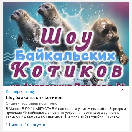
торжественные парады в честь Дня Победы и пронзительные
портреты фронто
0+
Концерты и шоу
Шоу байкальских котиков
Сидней, торговый комплекс
В Миассе ‼️ ДО 16 АВГУСТА ‼️ У нас жара, а у них — водный фейерверк и
прохлада 😎 Байкальские нерпята устроили настоящее шоу: поют,
танцуют и даже решают примеры! Ни минуты без улыбки — только
яркие трюки и море эмоций. Приходите охладиться и зарядиться
позитивом вместе с нами! 🌊 График представлений: Со среды по
11 июля - 16 августа
пятницу 14:00, 16:00,18:30 Суббота и воскресенье
12:00,14:00,16:00,18:30 Понедельник-вторник(Санитарный день) 📍 Ме