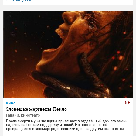
получает бутылку с волшебным напитком. Теперь их жизнь — это
увлекательное приключение, полное неожиданных последствий
сбывшихся желаний.
18+
Кино
Зловещие мертвецы: Пекло
Гавайи, кинотеатр
После смерти мужа женщина приезжает в отдалённый дом его семьи,
надеясь найти там поддержку и покой. Но постепенно всё
превращается в кошмар: родственники один за другим становятся
одержимыми демонами. В этот момент она осознаёт, что данные ею