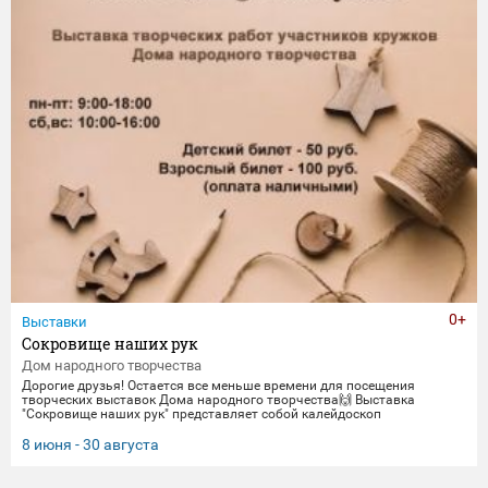
0+
Выставки
Сокровище наших рук
Дом народного творчества
Дорогие друзья! Остается все меньше времени для посещения
творческих выставок Дома народного творчества🙌 Выставка
"Сокровище наших рук" представляет собой калейдоскоп
традиционных ремесел и декоративно-прикладного искусства. Работы
выполнены мастерами и профессионалами своего дела -
8 июня - 30 августа
сотрудниками Дома народного творчества. Посетить выставку
можно до 30 августа.