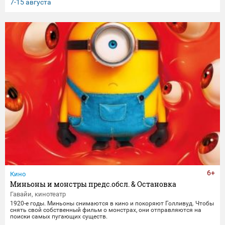
клятвы любви и верности не заканчиваются даже со смертью.
7-15 августа
6+
Кино
Миньоны и монстры предс.обсл. & Остановка
Гавайи, кинотеатр
1920-е годы. Миньоны снимаются в кино и покоряют Голливуд. Чтобы
снять свой собственный фильм о монстрах, они отправляются на
поиски самых пугающих существ.