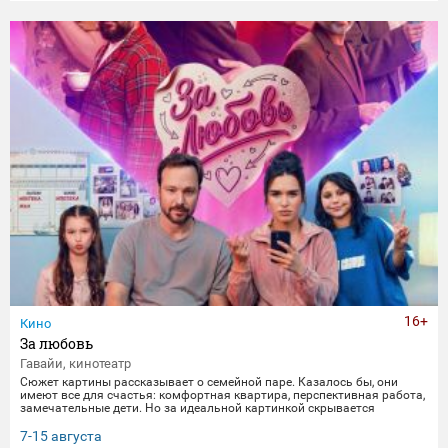
16+
Кино
За любовь
Гавайи, кинотеатр
Сюжет картины рассказывает о семейной паре. Казалось бы, они
имеют все для счастья: комфортная квартира, перспективная работа,
замечательные дети. Но за идеальной картинкой скрывается
глубокий кризис. Каждый из супругов уже давно негласно живет своей
жизнью, убегая от рутины и последствий быта. Однажды пара
7-15 августа
получает бутылку с волшебным напитком. Теперь их жизнь — это