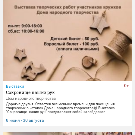
0+
Выставки
Сокровище наших рук
Дом народного творчества
Дорогие друзья! Остается все меньше времени для посещения
творческих выставок Дома народного творчества🙌 Выставка
"Сокровище наших рук" представляет собой калейдоскоп
традиционных ремесел и декоративно-прикладного искусства. Работы
выполнены мастерами и профессионалами своего дела -
8 июня - 30 августа
сотрудниками Дома народного творчества. Посетить выставку
можно до 30 августа.