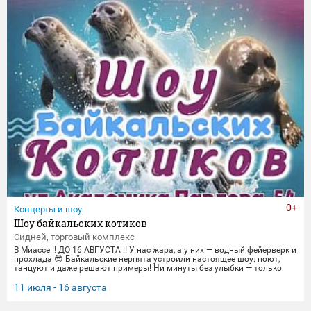
портреты фронто
0+
Концерты и шоу
Шоу байкальских котиков
Сидней, торговый комплекс
В Миассе ‼️ ДО 16 АВГУСТА ‼️ У нас жара, а у них — водный фейерверк и
прохлада 😎 Байкальские нерпята устроили настоящее шоу: поют,
танцуют и даже решают примеры! Ни минуты без улыбки — только
яркие трюки и море эмоций. Приходите охладиться и зарядиться
позитивом вместе с нами! 🌊 График представлений: Со среды по
11 июля - 16 августа
пятницу 14:00, 16:00,18:30 Суббота и воскресенье
12:00,14:00,16:00,18:30 Понедельник-вторник(Санитарный день) 📍 Ме