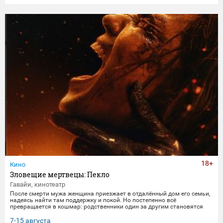
увлекательное приключение, полное неожиданных последствий
сбывшихся желаний.
18+
Кино
Зловещие мертвецы: Пекло
Гавайи, кинотеатр
После смерти мужа женщина приезжает в отдалённый дом его семьи,
надеясь найти там поддержку и покой. Но постепенно всё
превращается в кошмар: родственники один за другим становятся
одержимыми демонами. В этот момент она осознаёт, что данные ею
клятвы любви и верности не заканчиваются даже со смертью.
7-15 августа