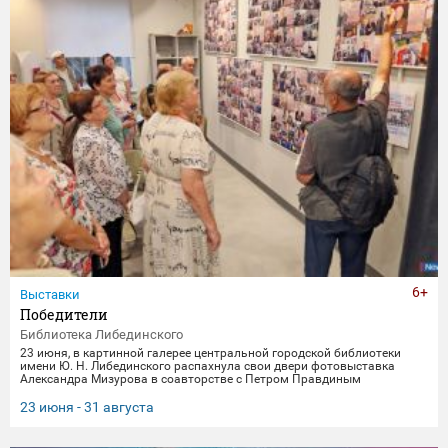
6+
Выставки
Победители
Библиотека Либединского
23 июня, в картинной галерее центральной городской библиотеки
имени Ю. Н. Либединского распахнула свои двери фотовыставка
Александра Мизурова в соавторстве с Петром Правдиным
"Победители" (первый раз эти снимки экспонировались в галерее
"Дирижабль" в праздничные майские дни). 250 фотографий - и за
23 июня - 31 августа
каждым кадром 40 лет неустанной работы мастера, 40 лет трепетного
всматривания в лица, 40 лет благодарной памяти. На снимках -
торжественные парады в честь Дня Победы и пронзительные