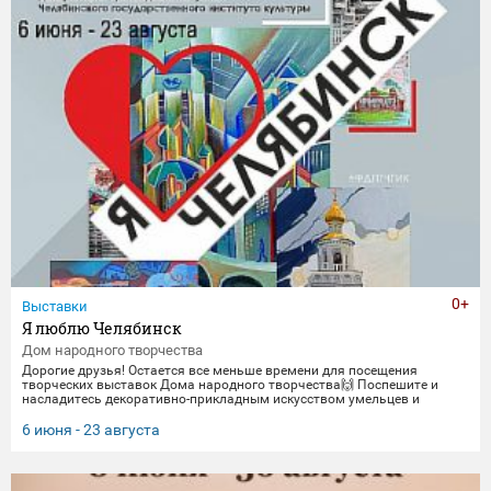
0+
Выставки
Я люблю Челябинск
Дом народного творчества
Дорогие друзья! Остается все меньше времени для посещения
творческих выставок Дома народного творчества🙌 Поспешите и
насладитесь декоративно-прикладным искусством умельцев и
мастеров Миасса и Челябинска Выставка "Я люблю Челябинск" -
посвящена 290-летнему юбилею Челябинска. Работы выполнены
6 июня - 23 августа
студентами кафедры декоративно-прикладного искусства ЧГИК.
Увидеть представленные работы можно до 23 августа. 🖼️