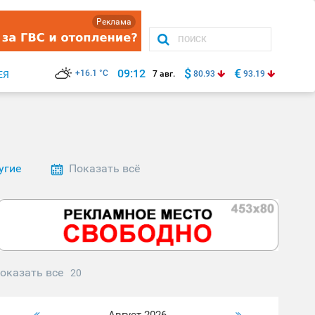
Реклама
$
€
09:12
+16.1 °C
ЕЯ
7 авг.
80.93
93.19
угие
Показать всё
оказать все
20
Август 2026