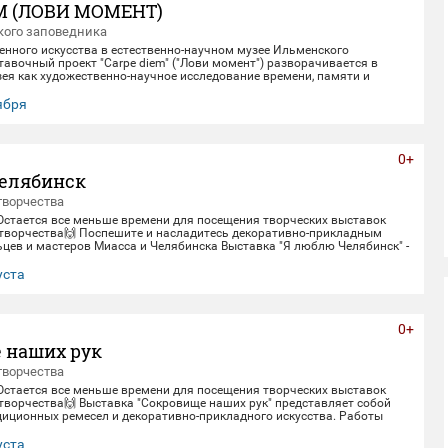
M (ЛОВИ МОМЕНТ)
ого заповедника
енного искусства в естественно-научном музее Ильменского
авочный проект "Carpe diem" ("Лови момент") разворачивается в
ея как художественно-научное исследование времени, памяти и
олюции. Включая в себя элементы био-арта, академической точности и
искусства, экспозиция предлагает зрителю остановиться в моменте
тября
, чтобы заглянуть одновременно в далекое прошлое Земли и в её
. Белое, изо
0+
елябинск
творчества
 Остается все меньше времени для посещения творческих выставок
творчества🙌 Поспешите и насладитесь декоративно-прикладным
цев и мастеров Миасса и Челябинска Выставка "Я люблю Челябинск" -
етнему юбилею Челябинска. Работы выполнены студентами кафедры
кладного искусства ЧГИК. Увидеть представленные работы можно до
уста
0+
 наших рук
творчества
 Остается все меньше времени для посещения творческих выставок
творчества🙌 Выставка "Сокровище наших рук" представляет собой
диционных ремесел и декоративно-прикладного искусства. Работы
рами и профессионалами своего дела - сотрудниками Дома народного
тить выставку можно до 30 августа.
уста