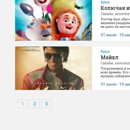
Кино
Колючая и
Гавайи, кинотеа
Уолтер был обыч
великим рыцарем.
ее шанс на наст
захватывающее ст
31 июля - 10 ав
Кино
Майкл
Гавайи, кинотеа
Погружаемся в м
всех времён. Его
музыки, собираю
лишь его жизнь. 
головокружительн
31 июля - 10 ав
открыть для себя
1
2
3