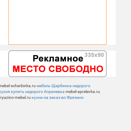
mebel-scherbinka.ru
мебель Щербинка недорого
кухня купить недорого Апрелевка
mebel-aprelevka.ru
fryazino-mebel.ru
кухни на заказ во Фрязино