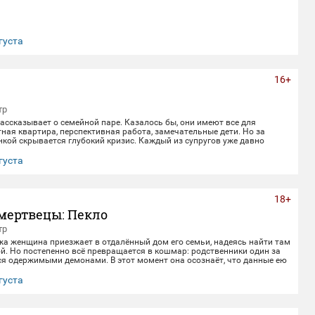
густа
16+
тр
ссказывает о семейной паре. Казалось бы, они имеют все для
ная квартира, перспективная работа, замечательные дети. Но за
кой скрывается глубокий кризис. Каждый из супругов уже давно
воей жизнью, убегая от рутины и последствий быта. Однажды пара
 с волшебным напитком. Теперь их жизнь — это увлекательное
густа
лное неожиданных последствий сбывшихся желаний.
18+
мертвецы: Пекло
тр
жа женщина приезжает в отдалённый дом его семьи, надеясь найти там
й. Но постепенно всё превращается в кошмар: родственники один за
ся одержимыми демонами. В этот момент она осознаёт, что данные ею
верности не заканчиваются даже со смертью.
густа