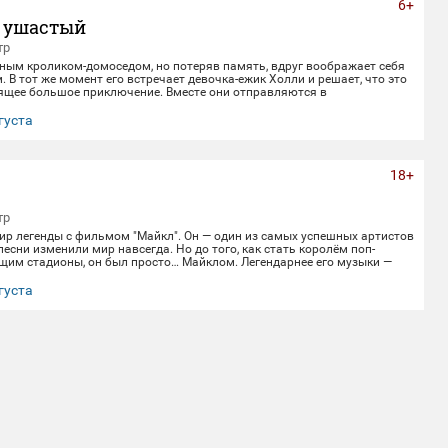
6+
 ушастый
тр
ным кроликом-домоседом, но потеряв память, вдруг воображает себя
 В тот же момент его встречает девочка-ежик Холли и решает, что это
оящее большое приключение. Вместе они отправляются в
ранствие, полное веселья, опасностей и новых друзей.
густа
18+
тр
ир легенды с фильмом "Майкл". Он — один из самых успешных артистов
 песни изменили мир навсегда. Но до того, как стать королём поп-
щим стадионы, он был просто… Майклом. Легендарнее его музыки —
История, полная невероятных взлётов, тяжёлых испытаний и
ой славы. 📅 Не пропустите! Приходите в наш кинозал, чтобы заново
густа
 историю великого артиста.