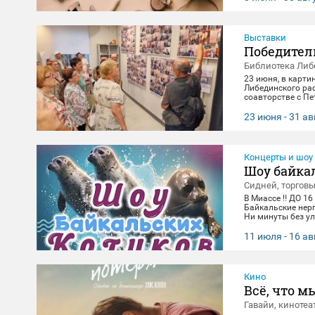
Выставки
Победител
Библиотека Либ
23 июня, в карти
Либединского ра
соавторстве с П
экспонировались 
и за каждым кадр
23 июня - 31 ав
всматривания в л
в честь Дня Поб
Концерты и шоу
Шоу байка
Сидней, торгов
В Миассе ‼️ ДО 16
Байкальские нер
Ни минуты без ул
зарядиться позит
14:00, 16:00,18:3
11 июля - 16 ав
вторник(Санитар
Кино
Всё, что м
Гавайи, кинотеа