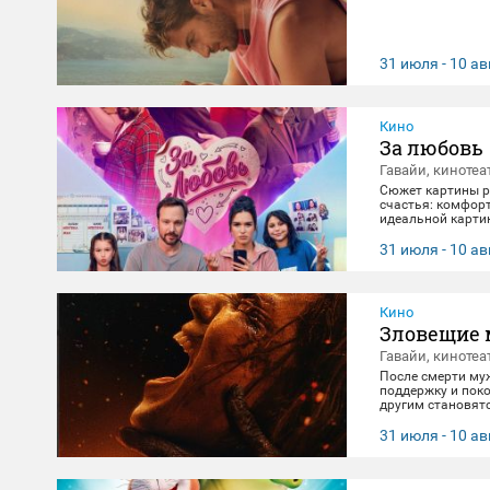
31 июля - 10 ав
Кино
За любовь
Гавайи, кинотеа
Сюжет картины ра
счастья: комфорт
идеальной картин
негласно живет с
получает бутылку
31 июля - 10 ав
приключение, по
Кино
Зловещие 
Гавайи, кинотеа
После смерти му
поддержку и поко
другим становят
клятвы любви и 
31 июля - 10 ав