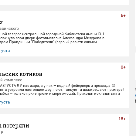
6+
и
единского
нной галерее центральной городской библиотеки имени Ю. Н.
спахнула свои двери фотовыставка Александра Мизурова в
етром Правдиным "Победители" (первый раз эти снимки
в галерее "Дирижабль" в праздничные майские дни). 250 фотографий -
ом 40 лет неустанной работы мастера, 40 лет трепетного
густа
ица, 40 лет благодарной памяти. На снимках - торжественные парады
еды и пронзительные портреты фронто
0+
льских котиков
ый комплекс
 АВГУСТА ‼️ У нас жара, а у них — водный фейерверк и прохлада 😎
пята устроили настоящее шоу: поют, танцуют и даже решают примеры!
ыбки — только яркие трюки и море эмоций. Приходите охладиться и
ивом вместе с нами! 🌊 График представлений: Со среды по пятницу
0 Суббота и воскресенье 12:00,14:00,16:00,18:30 Понедельник-
густа
ный день) 📍 Ме
18+
ы потеряли
тр