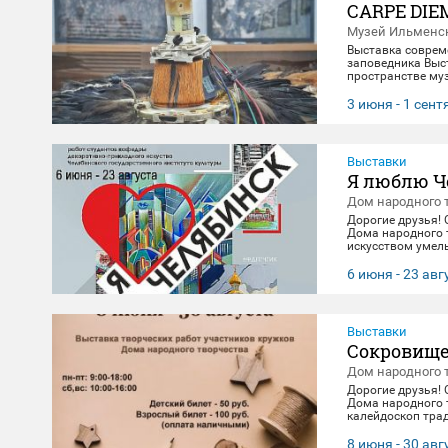
CARPE DIE
Музей Ильменск
Выставка соврем
заповедника Выст
пространстве муз
материальной эв
концептуального 
3 июня - 1 сен
"здесь и сейчас"
цифровое будущее
Выставки
Я люблю Ч
Дом народного 
Дорогие друзья!
Дома народного 
искусством умель
посвящена 290-л
декоративно-при
6 июня - 23 авг
23 августа. 🖼️
Выставки
Сокровище
Дом народного 
Дорогие друзья!
Дома народного 
калейдоскоп тра
выполнены масте
творчества. Посе
8 июня - 30 авг