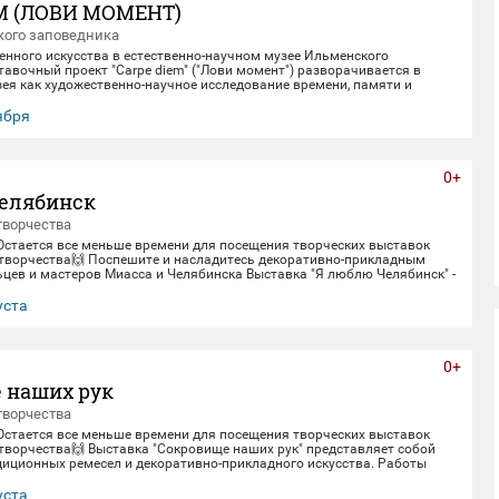
M (ЛОВИ МОМЕНТ)
ого заповедника
енного искусства в естественно-научном музее Ильменского
авочный проект "Carpe diem" ("Лови момент") разворачивается в
ея как художественно-научное исследование времени, памяти и
олюции. Включая в себя элементы био-арта, академической точности и
искусства, экспозиция предлагает зрителю остановиться в моменте
тября
, чтобы заглянуть одновременно в далекое прошлое Земли и в её
. Белое, изо
0+
елябинск
творчества
 Остается все меньше времени для посещения творческих выставок
творчества🙌 Поспешите и насладитесь декоративно-прикладным
цев и мастеров Миасса и Челябинска Выставка "Я люблю Челябинск" -
етнему юбилею Челябинска. Работы выполнены студентами кафедры
кладного искусства ЧГИК. Увидеть представленные работы можно до
уста
0+
 наших рук
творчества
 Остается все меньше времени для посещения творческих выставок
творчества🙌 Выставка "Сокровище наших рук" представляет собой
диционных ремесел и декоративно-прикладного искусства. Работы
рами и профессионалами своего дела - сотрудниками Дома народного
тить выставку можно до 30 августа.
уста