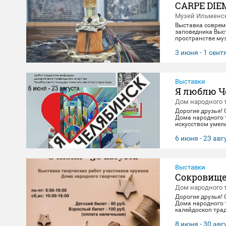
CARPE DIE
Музей Ильменск
Выставка соврем
заповедника Выст
пространстве муз
материальной эв
концептуального 
3 июня - 1 сен
"здесь и сейчас"
цифровое будущее
Выставки
Я люблю Ч
Дом народного 
Дорогие друзья!
Дома народного 
искусством умель
посвящена 290-л
декоративно-при
6 июня - 23 авг
23 августа. 🖼️
Выставки
Сокровище
Дом народного 
Дорогие друзья!
Дома народного 
калейдоскоп тра
выполнены масте
творчества. Посе
8 июня - 30 авг