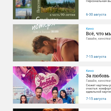
Персональная вы
6-30 августа
Кино
Всё, что м
Гавайи, кинотеа
7-15 августа
Кино
За любовь
Гавайи, кинотеа
Сюжет картины ра
счастья: комфорт
идеальной картин
негласно живет с
получает бутылку
7-15 августа
приключение, по