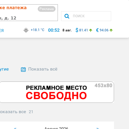
Реклама
$
€
00:52
+18.1 °C
ЕЯ
8 авг.
81.41
94.06
угие
Показать всё
оказать все
21
Август 2026