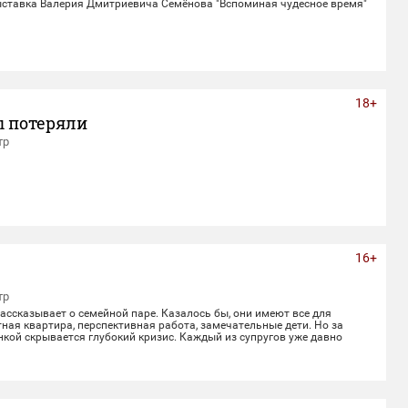
ставка Валерия Дмитриевича Семёнова "Вспоминая чудесное время"
18+
ы потеряли
тр
16+
тр
ссказывает о семейной паре. Казалось бы, они имеют все для
ная квартира, перспективная работа, замечательные дети. Но за
кой скрывается глубокий кризис. Каждый из супругов уже давно
воей жизнью, убегая от рутины и последствий быта. Однажды пара
 с волшебным напитком. Теперь их жизнь — это увлекательное
лное неожиданных последствий сбывшихся желаний.