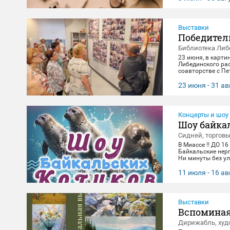
Выставки
Победител
Библиотека Либ
23 июня, в карти
Либединского ра
соавторстве с П
экспонировались 
и за каждым кадр
23 июня - 31 ав
всматривания в л
в честь Дня Поб
Концерты и шоу
Шоу байка
Сидней, торгов
В Миассе ‼️ ДО 16
Байкальские нер
Ни минуты без ул
зарядиться позит
14:00, 16:00,18:3
11 июля - 16 ав
вторник(Санитар
Выставки
Вспоминая
Дирижабль, худ