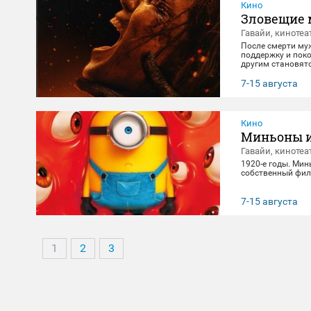
Кино
Зловещие 
Гавайи, кинотеа
После смерти му
поддержку и поко
другим становят
клятвы любви и 
7-15 августа
Кино
Миньоны и
Гавайи, кинотеа
1920-е годы. Мин
собственный фил
7-15 августа
1
2
3