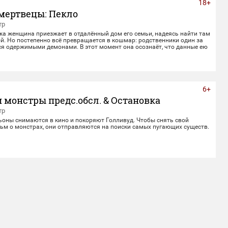
18+
мертвецы: Пекло
тр
жа женщина приезжает в отдалённый дом его семьи, надеясь найти там
й. Но постепенно всё превращается в кошмар: родственники один за
ся одержимыми демонами. В этот момент она осознаёт, что данные ею
верности не заканчиваются даже со смертью.
6+
 монстры предс.обсл. & Остановка
тр
ьоны снимаются в кино и покоряют Голливуд. Чтобы снять свой
ьм о монстрах, они отправляются на поиски самых пугающих существ.