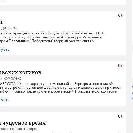
6+
и
единского
нной галерее центральной городской библиотеки имени Ю. Н.
спахнула свои двери фотовыставка Александра Мизурова в
етром Правдиным "Победители" (первый раз эти снимки
в галерее "Дирижабль" в праздничные майские дни). 250 фотографий -
ом 40 лет неустанной работы мастера, 40 лет трепетного
густа
ица, 40 лет благодарной памяти. На снимках - торжественные парады
еды и пронзительные портреты фронто
0+
льских котиков
ый комплекс
 АВГУСТА ‼️ У нас жара, а у них — водный фейерверк и прохлада 😎
пята устроили настоящее шоу: поют, танцуют и даже решают примеры!
ыбки — только яркие трюки и море эмоций. Приходите охладиться и
ивом вместе с нами! 🌊 График представлений: Со среды по пятницу
0 Суббота и воскресенье 12:00,14:00,16:00,18:30 Понедельник-
густа
ный день) 📍 Ме
0+
 чудесное время
ожественная галерея