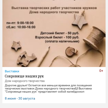
0+
Выставки
Сокровище наших рук
Дом народного творчества
Дорогие друзья! Остается все меньше времени для посещения
творческих выставок Дома народного творчества🙌 Выставка
"Сокровище наших рук" представляет собой калейдоскоп
традиционных ремесел и декоративно-прикладного искусства. Работы
выполнены мастерами и профессионалами своего дела -
8 июня - 30 августа
сотрудниками Дома народного творчества. Посетить выставку
можно до 30 августа.