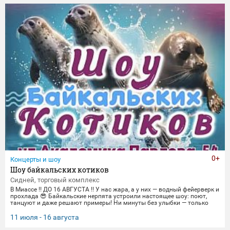
торжественные парады в честь Дня Победы и пронзительные
портреты фронто
0+
Концерты и шоу
Шоу байкальских котиков
Сидней, торговый комплекс
В Миассе ‼️ ДО 16 АВГУСТА ‼️ У нас жара, а у них — водный фейерверк и
прохлада 😎 Байкальские нерпята устроили настоящее шоу: поют,
танцуют и даже решают примеры! Ни минуты без улыбки — только
яркие трюки и море эмоций. Приходите охладиться и зарядиться
позитивом вместе с нами! 🌊 График представлений: Со среды по
11 июля - 16 августа
пятницу 14:00, 16:00,18:30 Суббота и воскресенье
12:00,14:00,16:00,18:30 Понедельник-вторник(Санитарный день) 📍 Ме