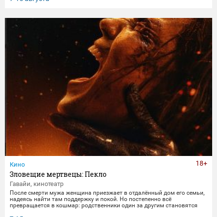
получает бутылку с волшебным напитком. Теперь их жизнь — это
увлекательное приключение, полное неожиданных последствий
сбывшихся желаний.
18+
Кино
Зловещие мертвецы: Пекло
Гавайи, кинотеатр
После смерти мужа женщина приезжает в отдалённый дом его семьи,
надеясь найти там поддержку и покой. Но постепенно всё
превращается в кошмар: родственники один за другим становятся
одержимыми демонами. В этот момент она осознаёт, что данные ею