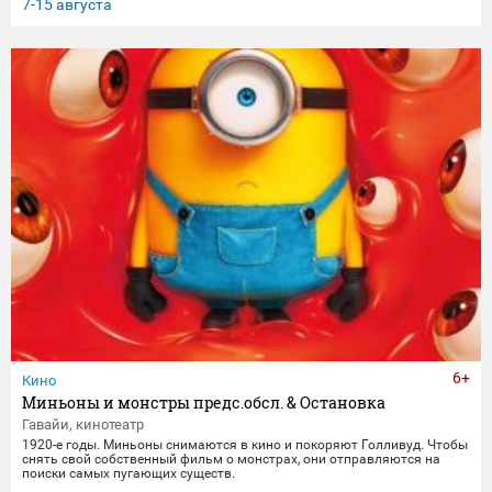
клятвы любви и верности не заканчиваются даже со смертью.
7-15 августа
6+
Кино
Миньоны и монстры предс.обсл. & Остановка
Гавайи, кинотеатр
1920-е годы. Миньоны снимаются в кино и покоряют Голливуд. Чтобы
снять свой собственный фильм о монстрах, они отправляются на
поиски самых пугающих существ.