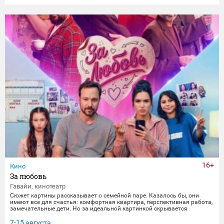
16+
Кино
За любовь
Гавайи, кинотеатр
Сюжет картины рассказывает о семейной паре. Казалось бы, они
имеют все для счастья: комфортная квартира, перспективная работа,
замечательные дети. Но за идеальной картинкой скрывается
глубокий кризис. Каждый из супругов уже давно негласно живет своей
жизнью, убегая от рутины и последствий быта. Однажды пара
7-15 августа