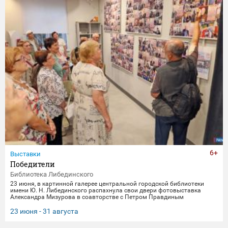
6+
Выставки
Победители
Библиотека Либединского
23 июня, в картинной галерее центральной городской библиотеки
имени Ю. Н. Либединского распахнула свои двери фотовыставка
Александра Мизурова в соавторстве с Петром Правдиным
"Победители" (первый раз эти снимки экспонировались в галерее
"Дирижабль" в праздничные майские дни). 250 фотографий - и за
23 июня - 31 августа
каждым кадром 40 лет неустанной работы мастера, 40 лет трепетного
всматривания в лица, 40 лет благодарной памяти. На снимках -