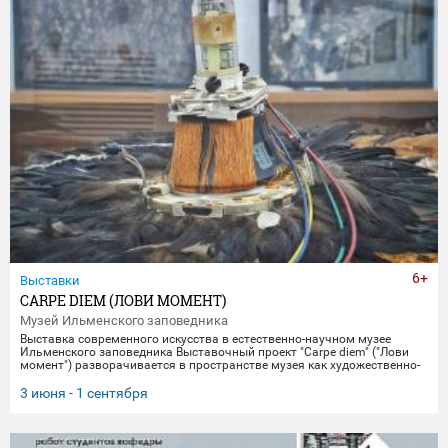
6+
Выставки
CARPE DIEM (ЛОВИ МОМЕНТ)
Музей Ильменского заповедника
Выставка современного искусства в естественно-научном музее
Ильменского заповедника Выставочный проект "Carpe diem" ("Лови
момент") разворачивается в пространстве музея как художественно-
научное исследование времени, памяти и материальной эволюции.
Включая в себя элементы био-арта, академической точности и
3 июня - 1 сентября
концептуального искусства, экспозиция предлагает зрителю
остановиться в моменте "здесь и сейчас", чтобы заглянуть
одновременно в далекое прошлое Земли и в её цифровое будущее.
Белое, изо