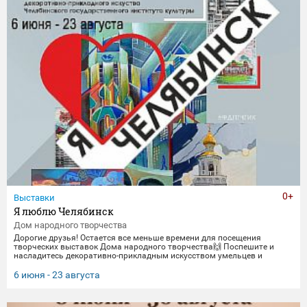
0+
Выставки
Я люблю Челябинск
Дом народного творчества
Дорогие друзья! Остается все меньше времени для посещения
творческих выставок Дома народного творчества🙌 Поспешите и
насладитесь декоративно-прикладным искусством умельцев и
мастеров Миасса и Челябинска Выставка "Я люблю Челябинск" -
посвящена 290-летнему юбилею Челябинска. Работы выполнены
6 июня - 23 августа
студентами кафедры декоративно-прикладного искусства ЧГИК.
Увидеть представленные работы можно до 23 августа. 🖼️