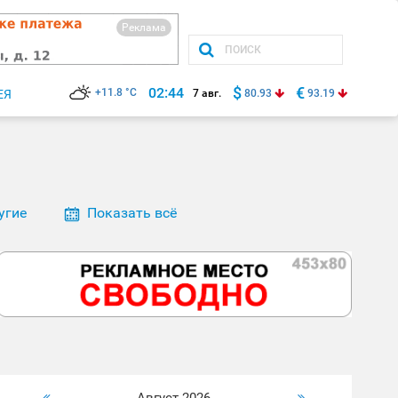
Реклама
$
€
02:44
+11.8 °C
ЕЯ
7 авг.
80.93
93.19
угие
Показать всё
Август 2026