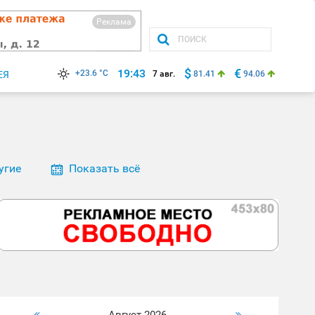
Реклама
$
€
19:43
+23.6 °C
ЕЯ
7 авг.
81.41
94.06
угие
Показать всё
Август 2026