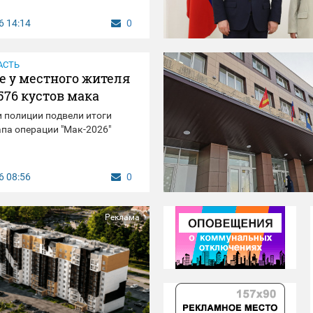
6
14:14
0
АСТЬ
е у местного жителя
576 кустов мака
 полиции подвели итоги
апа операции "Мак-2026"
6
08:56
0
Реклама