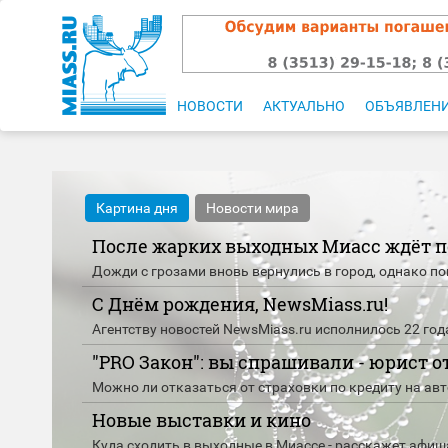
НОВОСТИ
АКТУАЛЬНО
ОБЪЯВЛЕН
Картина дня
Новости мира
После жарких выходных Миасс ждёт 
Дожди с грозами вновь вернулись в город, однако по
С Днём рождения, NewsMiass.ru!
Агентству новостей NewsMiass.ru исполнилось 22 год
"PRO Закон": вы спрашивали - юрист о
Можно ли отказаться от страховки по кредиту на ав
Новые выставки и кино
Куда сходить в выходные в Миассе - расскажет афиша