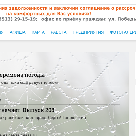
ИЯ
АФИША
КАРТА
РАБОТА
ПРЕДПРИЯТИЯ
ФОТОГАЛЕР
перемена погоды
года пока ещё радует теплом
а
твечает. Выпуск 208
то - рассказывает юрист Сергей Гаврюшкин
 на сайте miass.ru