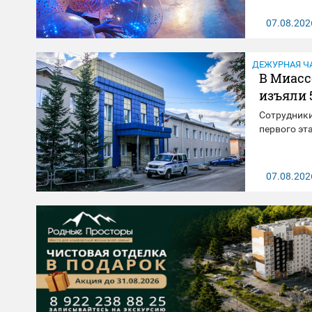
07.08.202
ДЕЖУРНАЯ Ч
В Миасс
изъяли 
Сотрудники
первого эт
07.08.202