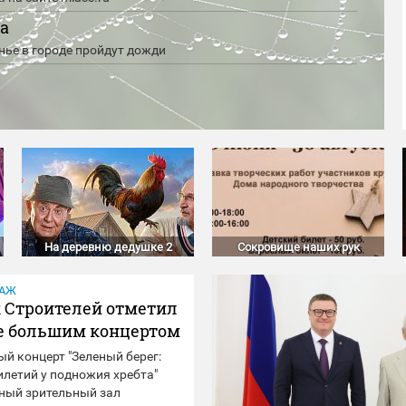
а
нье в городе пройдут дожди
На деревню дедушке 2
Сокровище наших рук
ТАЖ
 Строителей отметил
е большим концертом
й концерт "Зеленый берег:
илетий у подножия хребта"
ный зрительный зал