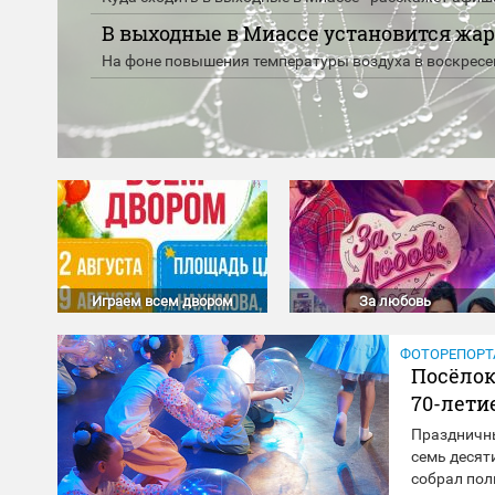
В выходные в Миассе установится жар
На фоне повышения температуры воздуха в воскресе
Играем всем двором
За любовь
ФОТОРЕПОР
Посёлок
70-лети
Праздничны
семь десят
собрал пол