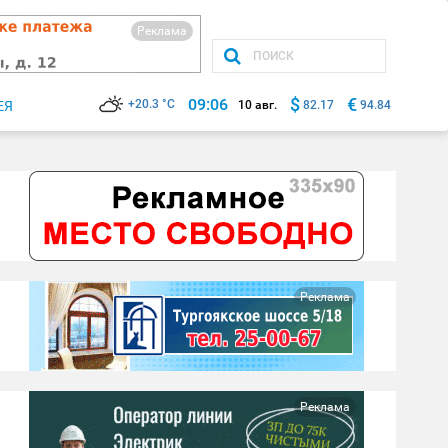
Реклама
$
€
09:06
+20.3 °C
ЕЯ
10 авг.
82.17
94.84
Реклама
Реклама