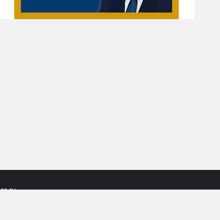
ss.ru
Z