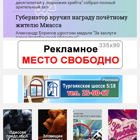
десятилетий у подножия хребта" собрал полный
зрительный зал
Губернатор вручил награду почётному
жителю Миасса
Александр Борисов удостоен медали "За заслуги
перед Челябинской областью"
В Миассе у местного жителя изъяли
576 кустов мака
Сотрудники полиции подвели итоги первого этапа
операции "Мак-2026"
Реклама
Одиссея
предс.обсл.
Зловещие
& Историю
мертвецы:
Я люблю