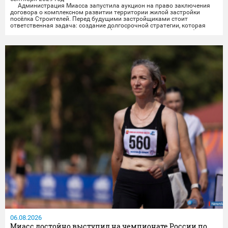
Администрация Миасса запустила аукцион на право заключения
договора о комплексном развитии территории жилой застройки
посёлка Строителей.️ Перед будущими застройщиками стоит
ответственная задача: создание долгосрочной стратегии, которая
свяжет разные важные элементы (жильё, транспорт, досуг, рабочие
места) в единую систему, чтобы изменения были заметны и реально
улучшили повседневную жизнь...
06.08.2026
Миасс достойно выступил на чемпионате России по