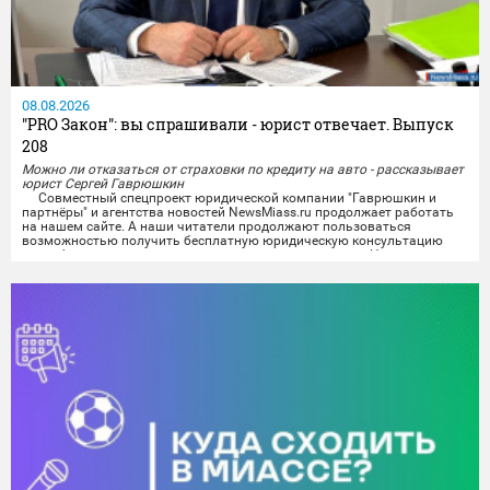
08.08.2026
"PRO Закон": вы спрашивали - юрист отвечает. Выпуск
208
Можно ли отказаться от страховки по кредиту на авто - рассказывает
юрист Сергей Гаврюшкин
Совместный спецпроект юридической компании "Гаврюшкин и
партнёры" и агентства новостей NewsMiass.ru продолжает работать
на нашем сайте. А наши читатели продолжают пользоваться
возможностью получить бесплатную юридическую консультацию
квалифицированного специалиста не выходя из дома. На вопросы
миасцев отвечает юрист Сергей Гаврюшкин.
Все поступившие на сегодняшний день вопросы уже проработаны,
а...