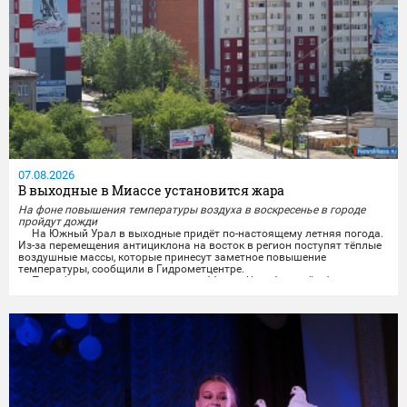
07.08.2026
В выходные в Миассе установится жара
На фоне повышения температуры воздуха в воскресенье в городе
пройдут дожди
На Южный Урал в выходные придёт по-настоящему летняя погода.
Из-за перемещения антициклона на восток в регион поступят тёплые
воздушные массы, которые принесут заметное повышение
температуры, сообщили в Гидрометцентре.
По информации синоптиков, в субботу в Челябинской области
будет облачно и без осадков. Ветер завтра обещают переменчивого
направления, ночью 3-8 м/с, днём 5-10 м/с, местами порывы...