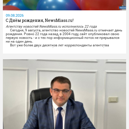
09.08.2026
С Днём рождения, NewsMiass.ru!
Агентству новостей NewsMiass.ru исполнилось 22 года
Сегодня, 9 августа, агентство новостей NewsMiass.ru отмечает день
рождения. Ровно 22 года назад, в 2004 году, сайт опубликовал свою
первую новость - и с тех пор информационный поток не прерывался
ни на один день.
Вот уже более двух десятков лет корреспонденты агентства
рассказывают читателям обо всём, чем живёт город: о работе власти
и депутатов, о проблемах и достижениях городского хозяйства, о...