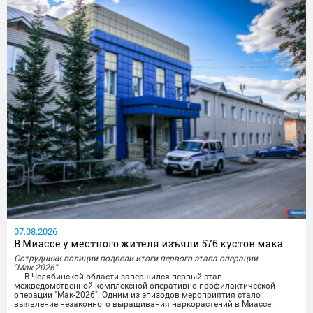
07.08.2026
В Миассе у местного жителя изъяли 576 кустов мака
Сотрудники полиции подвели итоги первого этапа операции
"Мак-2026"
В Челябинской области завершился первый этап
межведомственной комплексной оперативно-профилактической
операции "Мак-2026". Одним из эпизодов мероприятия стало
выявление незаконного выращивания наркорастений в Миассе.