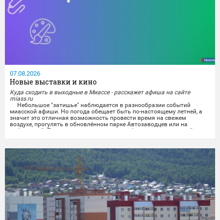
07.08.2026
Новые выставки и кино
Куда сходить в выходные в Миассе - расскажет афиша на сайте
miass.ru
Небольшое "затишье" наблюдается в разнообразии событий
миасской афиши. Но погода обещает быть по-настоящему летней, а
значит это отличная возможность провести время на свежем
воздухе, прогулять в обновлённом парке Автозаводцев или на
набережной. Тем же, кто всё же хочет приобщиться к культурной
программе, можно будет отправиться на выставки и в кинотеатры.
Любители спокойного времяпрепровождения...