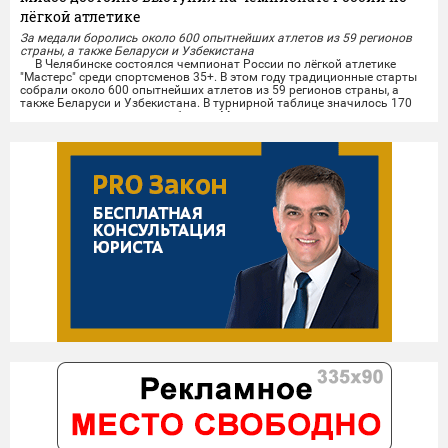
лёгкой атлетике
За медали боролись около 600 опытнейших атлетов из 59 регионов
страны, а также Беларуси и Узбекистана
В Челябинске состоялся чемпионат России по лёгкой атлетике
"Мастерс" среди спортсменов 35+. В этом году традиционные старты
собрали около 600 опытнейших атлетов из 59 регионов страны, а
также Беларуси и Узбекистана. В турнирной таблице значилось 170
городов, среди которых и сборная Миасса.
Опытные миасские лёгкоатлеты показали отличные результаты на
личных дистанциях и в командной эстафете....