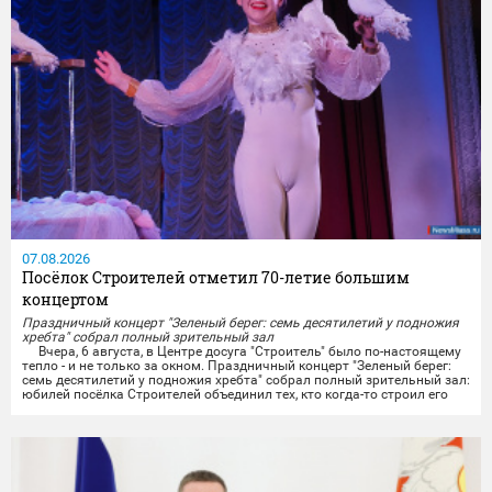
07.08.2026
Посёлок Строителей отметил 70-летие большим
концертом
Праздничный концерт "Зеленый берег: семь десятилетий у подножия
хребта" собрал полный зрительный зал
Вчера, 6 августа, в Центре досуга "Строитель" было по-настоящему
тепло - и не только за окном. Праздничный концерт "Зеленый берег:
семь десятилетий у подножия хребта" собрал полный зрительный зал:
юбилей посёлка Строителей объединил тех, кто когда-то строил его
своими руками, тех, кто здесь родился и вырос, и тех, кто только
начинает свою историю на этой земле.
Со сцены звучали тёплые слова...