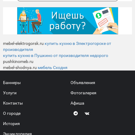
mebel-elektrogorsk.ru
купить кухню в Электрогорске от
производителя
купить кухню в Пушкино от производителя недорого
pushkinomeb.ru
mebel-shodnya.ru
мебель Сходня
Баннеры
Объявления
Услуги
Фотогалерея
Контакты
Афиша
О городе
История
Энциклопедия