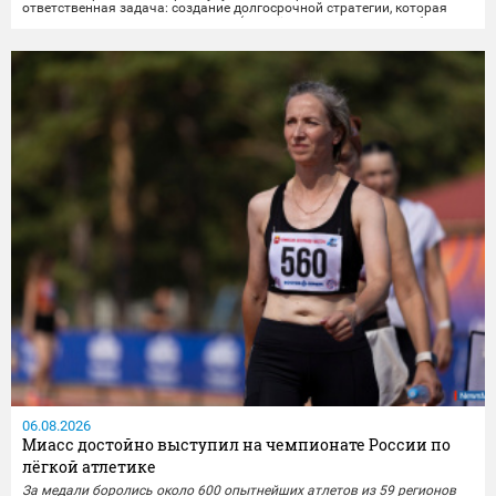
ответственная задача: создание долгосрочной стратегии, которая
свяжет разные важные элементы (жильё, транспорт, досуг, рабочие
места) в единую систему, чтобы изменения были заметны и реально
улучшили повседневную жизнь...
06.08.2026
Миасс достойно выступил на чемпионате России по
лёгкой атлетике
За медали боролись около 600 опытнейших атлетов из 59 регионов