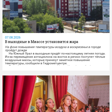
07.08.2026
В выходные в Миассе установится жара
На фоне повышения температуры воздуха в воскресенье в городе
пройдут дожди
На Южный Урал в выходные придёт по-настоящему летняя погода.
Из-за перемещения антициклона на восток в регион поступят тёплые
воздушные массы, которые принесут заметное повышение
температуры, сообщили в Гидрометцентре.
По информации синоптиков, в субботу в Челябинской области
будет облачно и без осадков. Ветер завтра обещают переменчивого
направления, ночью 3-8 м/с, днём 5-10 м/с, местами порывы...