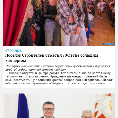
07.08.2026
Посёлок Строителей отметил 70-летие большим
концертом
Праздничный концерт "Зеленый берег: семь десятилетий у подножия
хребта" собрал полный зрительный зал
Вчера, 6 августа, в Центре досуга "Строитель" было по-настоящему
тепло - и не только за окном. Праздничный концерт "Зеленый берег:
семь десятилетий у подножия хребта" собрал полный зрительный зал:
юбилей посёлка Строителей объединил тех, кто когда-то строил его
своими руками, тех, кто здесь родился и вырос, и тех, кто только
начинает свою историю на этой земле.
Со сцены звучали тёплые слова...