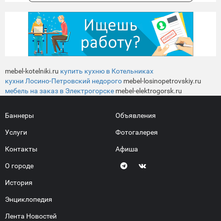
mebel-kotelniki.ru
купить кухню в Котельниках
кухни Лосино-Петровский недорого
mebel-losinopetrovskiy.ru
мебель на заказ в Электрогорске
mebel-elektrogorsk.ru
Баннеры
Объявления
Услуги
Фотогалерея
Контакты
Афиша
О городе
История
Энциклопедия
Лента Новостей