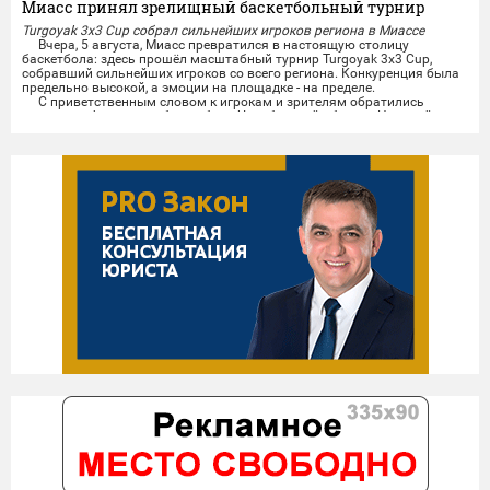
Миасс принял зрелищный баскетбольный турнир
Turgoyak 3x3 Cup собрал сильнейших игроков региона в Миассе
Вчера, 5 августа, Миасс превратился в настоящую столицу
баскетбола: здесь прошёл масштабный турнир Turgoyak 3x3 Cup,
собравший сильнейших игроков со всего региона. Конкуренция была
предельно высокой, а эмоции на площадке - на пределе.
С приветственным словом к игрокам и зрителям обратились
президент федерации баскетбола Челябинской области Николай
Сандаков и президент федерации баскетбола Миасса...