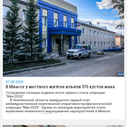
07.08.2026
В Миассе у местного жителя изъяли 576 кустов мака
Сотрудники полиции подвели итоги первого этапа операции
"Мак-2026"
В Челябинской области завершился первый этап
межведомственной комплексной оперативно-профилактической
операции "Мак-2026". Одним из эпизодов мероприятия стало
выявление незаконного выращивания наркорастений в Миассе.
Сотрудники отдела МВД России по Миассу совместно с
представителями УФСБ России по Челябинской области провели
комплекс оперативно-розыскных мероприятий и задержали местного
жителя,...