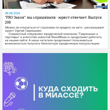
08.08.2026
"PRO Закон": вы спрашивали - юрист отвечает. Выпуск
208
Можно ли отказаться от страховки по кредиту на авто - рассказывает
юрист Сергей Гаврюшкин
Совместный спецпроект юридической компании "Гаврюшкин и
партнёры" и агентства новостей NewsMiass.ru продолжает работать
на нашем сайте. А наши читатели продолжают пользоваться
возможностью получить бесплатную юридическую консультацию
квалифицированного специалиста не выходя из дома. На вопросы
миасцев отвечает юрист Сергей Гаврюшкин.
Все поступившие на сегодняшний день вопросы уже проработаны,
а...