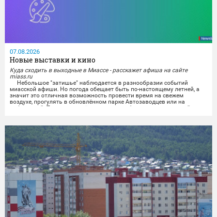
07.08.2026
Новые выставки и кино
Куда сходить в выходные в Миассе - расскажет афиша на сайте
miass.ru
Небольшое "затишье" наблюдается в разнообразии событий
миасской афиши. Но погода обещает быть по-настоящему летней, а
значит это отличная возможность провести время на свежем
воздухе, прогулять в обновлённом парке Автозаводцев или на
набережной. Тем же, кто всё же хочет приобщиться к культурной
программе, можно будет отправиться на выставки и в кинотеатры.
Любители спокойного времяпрепровождения...