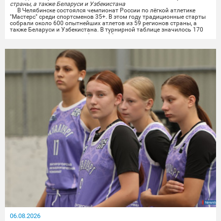
страны, а также Беларуси и Узбекистана
В Челябинске состоялся чемпионат России по лёгкой атлетике
"Мастерс" среди спортсменов 35+. В этом году традиционные старты
собрали около 600 опытнейших атлетов из 59 регионов страны, а
также Беларуси и Узбекистана. В турнирной таблице значилось 170
городов, среди которых и сборная Миасса.
Опытные миасские лёгкоатлеты показали отличные результаты на
личных дистанциях и в командной эстафете....
06.08.2026