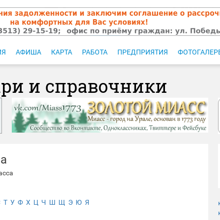
ИЯ
АФИША
КАРТА
РАБОТА
ПРЕДПРИЯТИЯ
ФОТОГАЛЕР
ари и справочники
са
асса
С
Т
У
Ф
Х
Ц
Ч
Ш
Щ
Э
Ю
Я