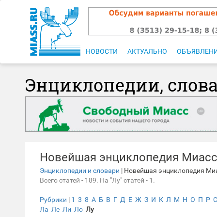
НОВОСТИ
АКТУАЛЬНО
ОБЪЯВЛЕН
Энциклопедии, слов
Новейшая энциклопедия Миас
Энциклопедии и словари
| Новейшая энциклопедия Ми
Всего статей - 189. На "Лу" статей - 1.
Рубрики
|
1
3
8
А
Б
В
Г
Д
Е
Ж
З
И
К
Л
М
Н
О
П
Р
Ла
Ле
Ли
Ло
Лу