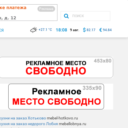
Реклама
$
€
18:08
+27.1 °C
ЕЯ
9 авг.
82.17
94.84
кухни на заказ Хотьково
mebel-hotkovo.ru
кухня на заказ недорого Лобня
mebellobnya.ru