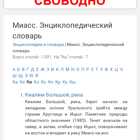
Миасс. Энциклопедический
словарь
Энциклопедии и словари
| Миасс. Энциклопедический
словарь
Всего статей - 1301. На "Ки" статей - 7.
А
Б
В
Г
Д
Е
Ж
З
И
К
Л
М
Н
О
П
Р
С
Т
У
Ф
Х
Ц
Ч
Ш
Щ
Э
Ю
Я
Ка
Ке
Ки
Кл
Ко
Кп
Кр
Ку
Кы
Киалим Большой, река
Киалим Большой, река, берет начало на
западном склоне Уральского хребта между
горами Круглица и Ицыл. Памятник природы
областного значения (1985). Течет вначале на
север, а затем, огибая гору Ицыл, поворачивает
на восток и впадает в реку Миасс на вос