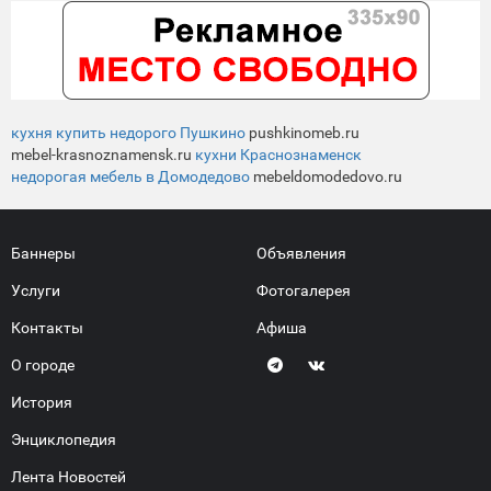
кухня купить недорого Пушкино
pushkinomeb.ru
mebel-krasnoznamensk.ru
кухни Краснознаменск
недорогая мебель в Домодедово
mebeldomodedovo.ru
Баннеры
Объявления
Услуги
Фотогалерея
Контакты
Афиша
О городе
История
Энциклопедия
Лента Новостей