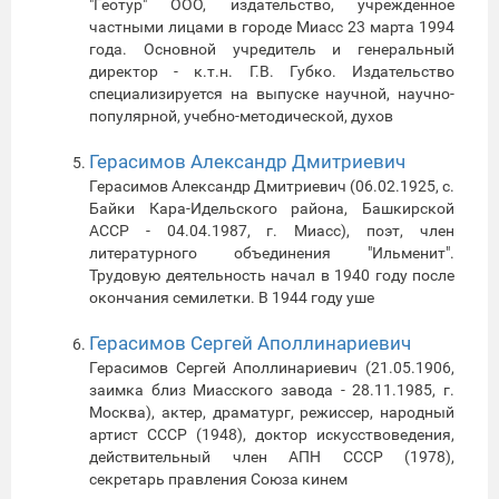
"Геотур" ООО, издательство, учрежденное
частными лицами в городе Миасс 23 марта 1994
года. Основной учредитель и генеральный
директор - к.т.н. Г.В. Губко. Издательство
специализируется на выпуске научной, научно-
популярной, учебно-методической, духов
Герасимов Александр Дмитриевич
Герасимов Александр Дмитриевич (06.02.1925, с.
Байки Кара-Идельского района, Башкирской
АССР - 04.04.1987, г. Миасс), поэт, член
литературного объединения "Ильменит".
Трудовую деятельность начал в 1940 году после
окончания семилетки. В 1944 году уше
Герасимов Сергей Аполлинариевич
Герасимов Сергей Аполлинариевич (21.05.1906,
заимка близ Миасского завода - 28.11.1985, г.
Москва), актер, драматург, режиссер, народный
артист СССР (1948), доктор искусствоведения,
действительный член АПН СССР (1978),
секретарь правления Союза кинем