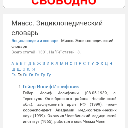
Миасс. Энциклопедический
словарь
Энциклопедии и словари
| Миасс. Энциклопедический
словарь
Всего статей - 1301. На "Ге" статей - 8.
А
Б
В
Г
Д
Е
Ж
З
И
К
Л
М
Н
О
П
Р
С
Т
У
Ф
Х
Ц
Ч
Ш
Щ
Э
Ю
Я
Га
Ге
Ги
Гл
Го
Гр
Гу
Гейер Иосиф Иосифович
Гейер Иосиф Иосифович (08.05.1939, с.
Теренкуль Октябрьского района Челябинской
обл.), заслуженный врач РФ (1999), член-
корреспондент Академии медико-технических
наук (1999). Окончил Челябинский медицинский
институт (1965), работал в селе Чесма Челя