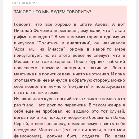
03.11.18 в 10:27
ТАК ОБО ЧТО МЫ БУДЕМ ГОВОРИТЬ?
Говорят, что все хорошо в штате Айова. А вот
Николай Фоменко переживает, ему жаль, что "такая
рифма пропадает!" В моем комментарии к одному из
выпусков "Политики и аналитики", он назывался
"Асса, мы из Миасса", рифма в какой-то мере
присутствует, но из этого вовсе не следует, что в
Миассе все тоже…хорошо. После бурных событий
последнего времени наступило затишье. Закон
маятника и в политике ведь никто не отменял. И пока
этот маятник не качнулся в обратную сторону, можно
себе позволить немного "почудить" и порассуждать
на отвлеченные темы.
Из школьного курса английского языка я помню, что
pen-friend - это друг по переписке. В таком жанре я
себя еще не пробовал, но, видимо, это тот случай,
когда перчатка, походя и небрежно брошенная Вами,
Сергей, в лицо человеку, осмелившемуся взять себе
псевдоним Монтескье (тут как ни крути, а это моя
физиономия), должна быть поднята. По всем