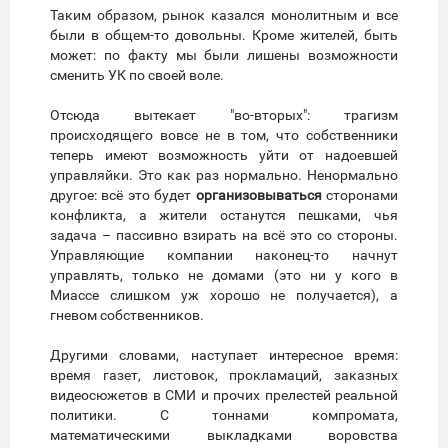
Таким образом, рынок казался монолитным и все
были в общем-то довольны. Кроме жителей, быть
может: по факту мы были лишены возможности
сменить УК по своей воле.
Отсюда вытекает "во-вторых": трагизм
происходящего вовсе не в том, что собственники
теперь имеют возможность уйти от надоевшей
управляйки. Это как раз нормально. Ненормально
другое: всё это будет
организовываться
сторонами
конфликта, а жители останутся пешками, чья
задача – пассивно взирать на всё это со стороны.
Управляющие компании наконец-то начнут
управлять, только не домами (это ни у кого в
Миассе слишком уж хорошо не получается), а
гневом собственников.
Другими словами, наступает интересное время:
время газет, листовок, прокламаций, заказных
видеосюжетов в СМИ и прочих прелестей реальной
политики. С тоннами компромата,
математическими выкладками воровства