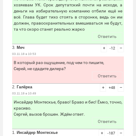
хозяевам УК. Срок депутатский почти на исходе, а
деньги на избирательную компанию отбили ещё не
всё. Глава будет тихо стоять в сторонке, ведь он им
должен, правоохранительных вмешиваться не будут,
та что скоро станет реально жарко
Ответить
3.
Меч
+
-12
–
03.11.18 в 10:53
В который раз ощущение, под чем то пишите,
Серей, не сдадите дилера?
Ответить
2.
Галёрка
+
+48
–
03.11.18 в 10:49
Инсайдер Монтескье, браво! Браво и бис! Ёмко, точно,
красиво.
Сергей, вызов брошен. Ждём ответ.
Ответить
1.
Инсайдер Монтескье
+
-187
–