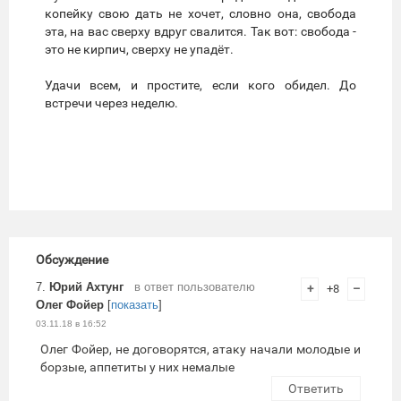
копейку свою дать не хочет, словно она, свобода
эта, на вас сверху вдруг свалится. Так вот: свобода -
это не кирпич, сверху не упадёт.
Удачи всем, и простите, если кого обидел. До
встречи через неделю.
Обсуждение
7.
Юрий Ахтунг
в ответ пользователю
+
+8
–
Олег Фойер
[
показать
]
03.11.18 в 16:52
Олег Фойер, не договорятся, атаку начали молодые и
борзые, аппетиты у них немалые
Ответить