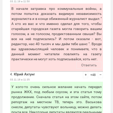
03.11.18 в 11:50
В начале затравка про коммунальные войны, а
потом попытка доказать видимую независимость
журналиста и в конце обиженный журналист выдал: "
А кто из вас и что именно сделал для того, чтобы
старейшая городская газета могла говорить вашим
голосом, а не голосом, продиктованным свыше? Вы
все на неё подписались? И потом сказали - вот,
редактор, нас 40 тысяч и мы даём тебе шанс ". Вроде
вы здравомыслящий человек и понимаете, что в
данный момент читатели повлиять на газету
практически не могут хоть подписывайся, хоть нет.
Ответить
4.
Юрий Ахтунг
+
+48
–
03.11.18 в 11:35
У кого-то очень сильное желание начать передел
рынка ЖКХ, под любым соусом, и эта статья тому
продолжение. Сначала статья на этом сайте, потом
репортаж на местном ТВ, теперь это. Васькова
снесли, депутаты чувствуют вольницу, можно делать
почти все. Некоторые депутаты являются реальными