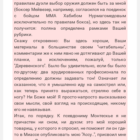
правилам дуэли выбор оружия должен быть за мной
(боксер Мейвезер, например, согласился на поединок
с бойцом ММА Хабибом Нурмагомедовым
исключительно по правилам бокса), но здесь так не
получится: поляна определена рамками Вашей
рубрики.
Скажу откровенно: Вы здесь хороши, Ваши
материалы в большинстве своем "читабельны",
комментарии же к ним явно не дотягивают до Вашей
планки, за исключением, пожалуй, только
"Деревенского". Было бы удивительно, если бы было
по-другому: два эрудированных профессионала по
определению должны задавать тон! Означает ли
сказанное, что я умышленно иду на самострел или,
как теперь принято выражаться, стреляю себе в
ногу? Ни Боже мой! Я просто-напросто высказываю
свои мысли, свой взгляд на происходящее, никому
его не навязывая.
Итак, по порядку. К псевдониму Монтескье я не
причастен ни сном, ни духом: это мой хороший
товарищ, у которого я спросил, не поможет ли он где-
то в Миассе опубликовать мою "Ассу..", присвоил мне