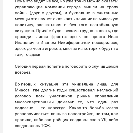
Пока это видят не все, но уже точно можно сказать:
управляющие компании города вышли на тропу
войны (друг с другом), и буквально в считанные
месяцы это начнет оказывать влияние на миасскую
политику, расшатывая и без того нестабильную
ситуацию. Причём будет весьма трудно сказать, где
проходит линия фронта: здесь не просто Иван
Иванович с Иваном Никифоровичем поссорились,
здесь до чёрта игроков, многие из которых будут то
там, то здесь.
Сегодня первая попытка поговорить о случившемся
всерьёз.
Во-первых, ситуация эта уникальна лишь для
Миасса, где долгие годы существовал негласный
договор всех участников рынка управления
многоквартирными домами: то, что один раз
поделено – то навсегда. Какая-то борьба могла
разворачиваться лишь за новостройки, но там, как
правило, либо застройщик создавал свою УК, либо
создавалось ТСЖ.