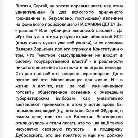
"Кстати, Сергей, не хотите поразмышлять над этим
удивительным (а для всякого-то приличного
гражданина и, безусловно, постыдным) явлением
на фоне всего происходящего НА САМОМ ДЕЛЕ? Вы
- реалист? Или публицист ленинской школы?.. Да
чёрт бы уж с этими результатами областной КСП
(кому очень нужно уже всё узнали), и со словами
Валерия Зорькина про эту строчку в Конституции о
том, что "местное самоуправление не входит в
систему государственной власти" - в реальности
никакого значения эта строка и не играла никогда.
Сто раз про всё это говорено переговорено! Да и
пустое всё это. Малозначащее для жизни. И - в
жизни. А вот то, как - за год! - уже начинают
готовить общественное сознание к очередным
губернаторским выборам, как унизительно
заставляют принимать в этом участие вроде бы
нормальных людей (ну, не сам же Сергей Фёдоров, в
самом деле, или тот же Валентин Вертипрахов
откликнулись и стали писать что-то - да ещё такую
несусветно сахарную глупость - в поддержку
Дубровского, это же понятно; и как им, должно