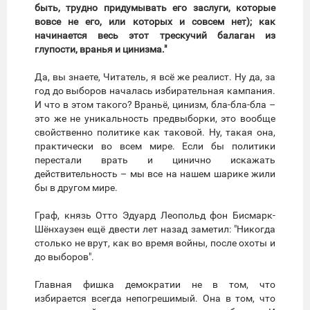
быть, трудно придумывать его заслуги, которые
вовсе не его, или которых и совсем нет); как
начинается весь этот трескучий балаган из
глупости, вранья и цинизма."
Да, вы знаете, Читатель, я всё же реалист. Ну да, за
год до выборов началась избирательная кампания.
И что в этом такого? Враньё, цинизм, бла-бла-бла –
это же не уникальность предвыборки, это вообще
свойственно политике как таковой. Ну, такая она,
практически во всем мире. Если бы политики
перестали врать и цинично искажать
действительность – мы все на нашем шарике жили
бы в другом мире.
Граф, князь Отто Эдуард Леопольд фон Бисмарк-
Шёнхаузен ещё двести лет назад заметил: "Никогда
столько не врут, как во время войны, после охоты и
до выборов".
Главная фишка демократии не в том, что
избирается всегда непогрешимый. Она в том, что