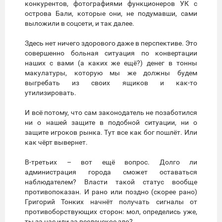
конкурентов, фотографиями функционеров УК с
острова Бали, которые они, не подумавши, сами
выложили в соцсети, и так далее.
Здесь нет ничего здорового даже в перспективе. Это
совершенно больная ситуация по конвертации
наших с вами (а каких же ещё?) денег в тонны
макулатуры, которую мы же должны будем
выгребать из своих ящиков и как-то
утилизировать.
И всё потому, что сам законодатель не позаботился
ни о нашей защите в подобной ситуации, ни о
защите игроков рынка. Тут все как бог пошлёт. Или
как чёрт вывернет.
В-третьих – вот ещё вопрос. Долго ли
администрация города сможет оставаться
наблюдателем? Власти такой статус вообще
противопоказан. И рано или поздно (скорее рано)
Григорий Тонких начнёт получать сигналы от
противоборствующих сторон: мол, определись уже,
ты за нас или за вселенское зло?