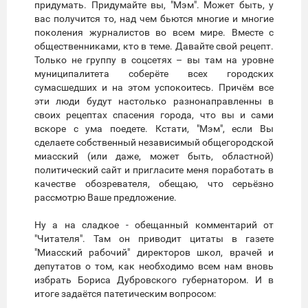
придумать. Придумайте вы, "Мэм". Может быть, у
вас получится то, над чем бьются многие и многие
поколения журналистов во всем мире. Вместе с
общественниками, кто в теме. Давайте свой рецепт.
Только не группу в соцсетях – вы там на уровне
муниципалитета соберёте всех городских
сумасшедших и на этом успокоитесь. Причём все
эти люди будут настолько разнонаправленны в
своих рецептах спасения города, что вы и сами
вскоре с ума поедете. Кстати, "Мэм", если Вы
сделаете собственный независимый общегородской
миасский (или даже, может быть, областной)
политический сайт и пригласите меня поработать в
качестве обозревателя, обещаю, что серьёзно
рассмотрю Ваше предложение.
Ну а на сладкое - обещанный комментарий от
"Читателя". Там он приводит цитаты в газете
"Миасский рабочий" директоров школ, врачей и
депутатов о том, как необходимо всем нам вновь
избрать Бориса Дубровского губернатором. И в
итоге задаётся патетическим вопросом: