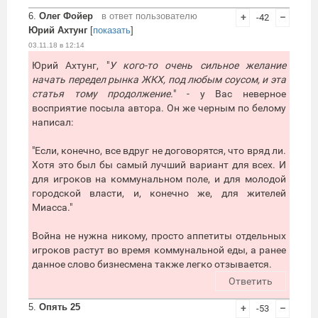
6.
Олег Фойер
в ответ пользователю
+
-42
–
Юрий Ахтунг
[
показать
]
03.11.18 в 12:14
Юрий Ахтунг, "
У кого-то очень сильное желание
начать передел рынка ЖКХ, под любым соусом, и эта
статья тому продолжение.
" - у Вас неверное
восприятие посыла автора. Он же черным по белому
написал:
"Если, конечно, все вдруг не договорятся, что вряд ли.
Хотя это был бы самый лучший вариант для всех. И
для игроков на коммунальном поле, и для молодой
городской власти, и, конечно же, для жителей
Миасса."
Война не нужна никому, просто аппетиты отдельных
игроков растут во время коммунальной еды, а ранее
данное слово бизнесмена также легко отзывается.
Ответить
5.
Опять 25
+
-53
–