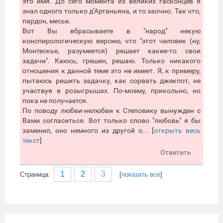
это имя. До сего момента из великих гасконцев я
знал одного только д’Артаньяна, и то заочно. Так что,
пардон, месье.
Вот Вы вбрасываете в "народ" некую
конспирологическую версию, что "этот человек (ну,
Монтескье, разумеется) решает какие-то свои
задачи". Каюсь, грешен, решаю. Только никакого
отношения к данной теме это не имеет. Я, к примеру,
пытаюсь решить задачку, как сорвать джекпот, не
участвуя в розыгрышах. По-моему, прикольно, но
пока не получается.
По поводу любви-нелюбви к Степовику вынужден с
Вами согласиться. Вот только слово "любовь" я бы
заменил, оно немного из другой о... [
открыть весь
текст
]
Ответить
1
2
3
Cтраница:
[
показать все
]