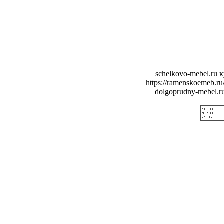
schelkovo-mebel.ru
к
https://ramenskoemeb.ru
dolgoprudny-mebel.r