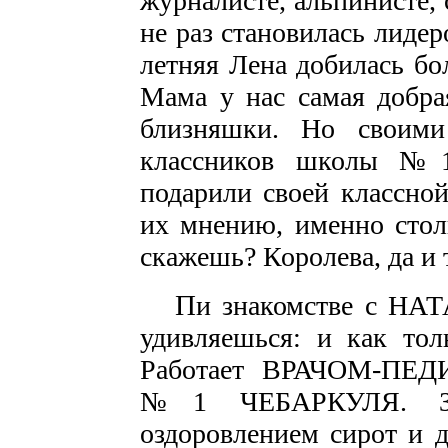
журналисте, альпинисте, 
не раз становилась лидер
летняя Лена добилась бо
Мама у нас самая добрая
близняшки. Но своими
классников школы №1
подарили своей классно
их мнению, именно стол
скажешь? Королева, да и 
П
и знакомстве с Н
удивляешься: и как тол
Работает ВРАЧОМ-П
№1 ЧЕБАРКУЛЯ. Зан
оздоровлением сирот и д