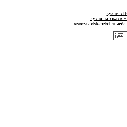
кухни в П
кухни на заказ в 
krasnozavodsk-mebel.ru
мебел