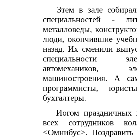
З
тем в зале собира
специальностей - лит
металловеды, конструкто
люди, окончившие учебно
назад. Их сменили выпу
специальности эле
автомехаников, эл
машиностроения. А са
программисты, юристы
бухгалтеры.
И
огом праздничных 
всех сотрудников ко
<Омнибус>. Поздравить 