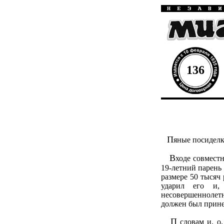
136
П
яные посиделк
В
ходе совмест
19-летний парень
размере 50 тысяч
ударил его и,
несовершеннолет
должен был прине
П
словам и. о.