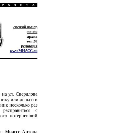
свежий номер
поиск
архив
топ 20
редакция
www.МИАСС.ru
 на ул. Свердлова
нику или деньги в
ник несколько раз
расправиться с
рого потерпевший
 г. Миассе Антона