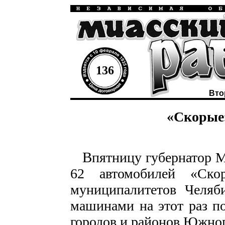
136
Вто
«Скорые
В
пятницу губернатор 
62 автомобилей «Ско
муниципалитетов Челяб
машинами на этот раз п
городов и районов Южног