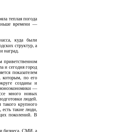
яла теплая погода
раньше времени —
асса, куда были
дских структур, а
и наград.
м приветственном
а и сегодня город
яется показателем
, которым, по его
округе созданы и
й моноэкономики —
ссе много новых
подготовки людей.
 такого крупного
, есть такие люди,
щих поколений. В
и бизнеса, СМИ, а