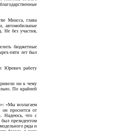
благодарственные
ве Миасса, глава
и, автомобильные
. Не без участия,
делить бюджетные
ырех-пяти лет был
л Юревич работу
привели ни к чему
ально. По крайней
л»: «Мы возлагаем
, он проснется от
. Надеюсь, что с
е был президентом
модельного ряда и