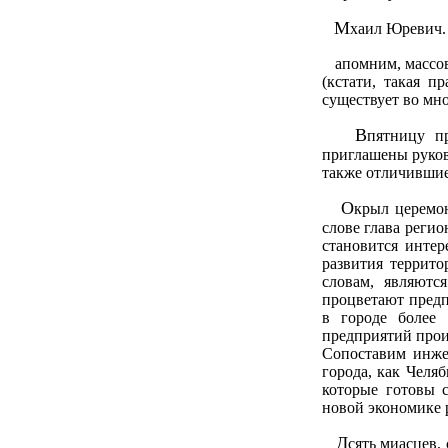
М
хаил Юревич.
апомним, массово
(кстати, такая 
существует во мно
В
пятницу п
приглашены руков
также отличившие
О
крыл церемо
слове глава реги
становится интер
развития террито
словам, являютс
процветают предп
в городе более
предприятий прои
Сопоставим инже
города, как Челяб
которые готовы 
новой экономике 
Д
сять миасцев,