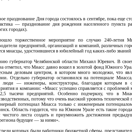
е празднование Дня города состоялось в сентябре, пока еще сто
практика — празднование дня рождения населенного пункта 
гих городах).
рошло торжественное мероприятие по случаю 240-летия Ми
одители предприятий, организаций и компаний, различных горо
ся миасцы, удостоившиеся в юбилейный год каких-либо званий 
нию губернатор Челябинской области Михаил Юревич. В свое
она отметил, что Миасс давно вошел в золотой фонд Южного Урал
есным деловым центром, в котором много молодежи, что явл
рии. Отдельно губернатор остановился на потенциале Миасса
я люди — инженеры, конструкторы, благодаря которым в 
риятия и компании: «Миасс успешно справляется с проблемо
 2,5 тысячи предприятий. Особенно подчеркну, что в Миа
зводственных, потому что очень высокий уровень технической 
нерный потенциал Миасса только с инженерным потенциалом
инск. Область гордится, что на Южном Урале есть такие города
с чистого листа создать и приумножить достижения предыду
региона будущее — за ними».
 среди которых были работники бюджетной сферы, представител