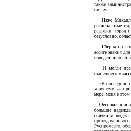
также администр
письма.
П
зже Михаил
региона отметил
развязки, город 
безусловно, облас
Г
бернатор с
ассигнования для
наведен полный п
Н
могли пре
нынешнего миасск
«В последние нес
хорошему, — прок
мере, меня в этом
О
еспокоенност
большие надежды 
спячки и выдаст
приходом нового 
Руспромавто, обе