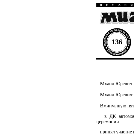
136
М
хаил Юревич 
М
хаил Юревич: 
В
минувшую пя
в ДК автомобил
церемонии
принял участие г