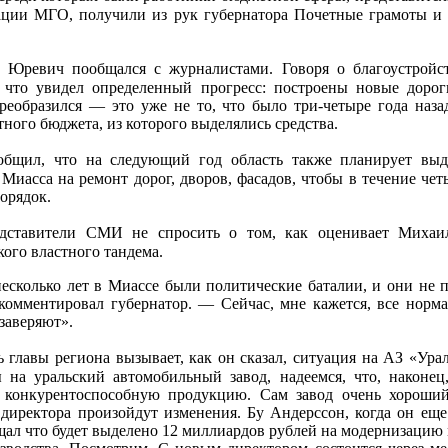
ации МГО, получили из рук губернатора Почетные грамоты и 
 Юревич пообщался с журналистами. Говоря о благоустройст
, что увидел определенный прогресс: построены новые дорог
преобразился — это уже не то, что было три-четыре года назад
тного бюджета, из которого выделялись средства.
ообщил, что на следующий год область также планирует вы
 Миасса на ремонт дорог, дворов, фасадов, чтобы в течение чет
орядок.
дставители СМИ не спросить о том, как оценивает Михаи
ого властного тандема.
колько лет в Миассе были политические баталии, и они не 
омментировал губернатор. — Сейчас, мне кажется, все норм
 заверяют».
ь главы региона вызывает, как он сказал, ситуация на АЗ «Ура
на уральский автомобильный завод, надеемся, что, наконец
 конкурентоспособную продукцию. Сам завод очень хороший
директора произойдут изменения. Бу Андерссон, когда он ещ
щал что будет выделено 12 миллиардов рублей на модернизацию 