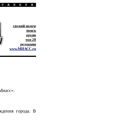
свежий номер
поиск
архив
топ 20
редакция
www.МИАСС.ru
Миасс».
дения города. В