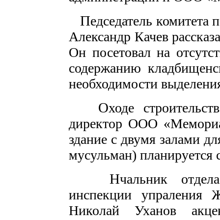
П
едседатель комитета 
Александр Качев рассказа
Он посетовал на отсутс
содержанию кладбищенск
необходимости выделения
О
ходе строительст
директор ООО «Мемориа
здание с двумя залами д
мусульман) планируется с
Н
чальник отдела
инспекции упраления Ж
Николай Уханов акце