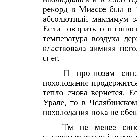
рекорд в Миассе был в 
абсолютный максимум з
Если говорить о прошлог
температура воздуха де
властвовала зимняя пог
снег.
П
прогнозам сино
похолодание продержится
тепло снова вернется. 
Урале, то в Челябинско
похолодания пока не обе
Т
м не менее син
радоваться теплой осени н