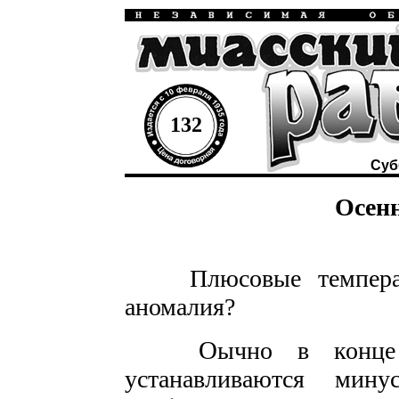
132
Суб
Осен
Плюсовые температу
аномалия?
О
ычно в конц
устанавливаются мину