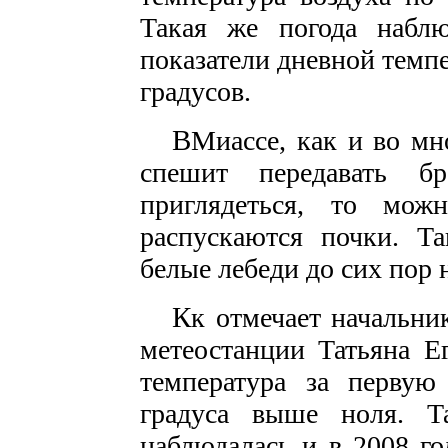
Такая же погода набл
показатели дневной темп
градусов.
В
Миассе, как и во мн
спешит передавать б
приглядеться, то мож
распускаются почки. Т
белые лебеди до сих пор н
К
к отмечает начальни
метеостанции Татьяна Е
температура за первую 
градуса выше ноля. Т
наблюдалась и в 2008 г