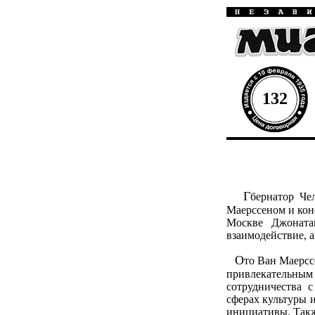
132
Г
бернатор Че
Маерссеном и кон
Москве Джоната
взаимодействие, а
О
то Ван Маерсс
привлекательным
сотрудничества 
сферах культуры 
инициативы. Такж