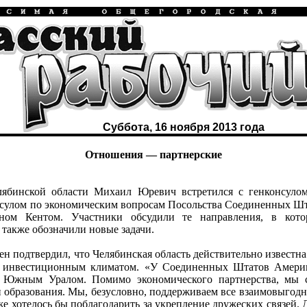
Суббота, 16 ноября 2013 года
Отношения — партнерские
лябинской области Михаил Юревич встретился с генконсу
сулом по экономическим вопросам Посольства Соединенных Шт
ном Кентом. Участники обсудили те направления, в кото
 также обозначили новые задачи.
ен подтвердил, что Челябинская область действительно известна
 инвестиционным климатом. «У Соединенных Штатов Амери
с Южным Уралом. Помимо экономического партнерства, мы 
и образования. Мы, безусловно, поддерживаем все взаимовыгод
е хотелось бы поблагодарить за укрепление дружеских связей. Д