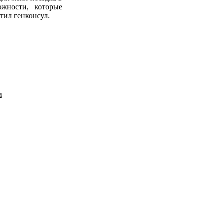
ожности, которые
тил генконсул.
м