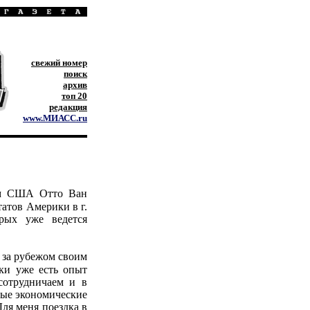
свежий номер
поиск
архив
топ 20
редакция
www.МИАСС.ru
лом США Отто Ван
атов Америки в г.
рых уже ведется
 за рубежом своим
ки уже есть опыт
сотрудничаем и в
ные экономические
ля меня поездка в