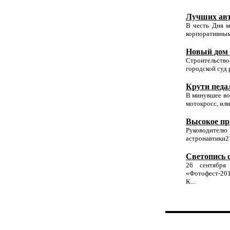
Лучших авт
В честь Дня 
корпоративными
Новый дом 
Строительство
городской суд 
Крути педа
В минувшее во
мотокросс, ил
Высокое пр
Руководителю
астронавтики21
Светопись с
26 сентября
«Фотофест-201
К...