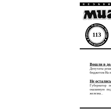
113
Вошли в д
Депутаты реши
бюджетом На п
Не остались
Губернатор п
оказанную по
железна...