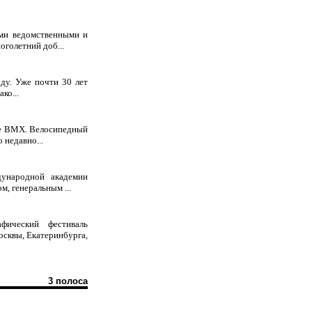
ми ведомственными и
голетний доб...
оду. Уже почти 30 лет
ко...
не ВМХ. Велосипедный
 недавно...
ународной академии
, генеральным ...
фический фестиваль
осквы, Екатеринбурга,
3 полоса