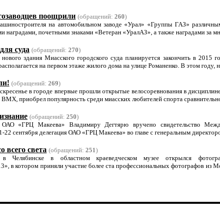
озаводцев поощрили
(обращений:
260
)
машиностроителя на автомобильном заводе «Урал» «Группы ГАЗ» различны
 наградами, почетными знаками «Ветеран «УралАЗ», а также наградами за мно
для суда
(обращений:
270
)
 нового здания Миасского городского суда планируется закончить в 2015 г
располагается на первом этаже жилого дома на улице Романенко. В этом году, на
ли!
(обращений:
269
)
скресенье в городе впервые прошли открытые велосоревнования в дисципли
и ВМХ, приобрел популярность среди миасских любителей спорта сравнительно
изнание
(обращений:
250
)
 ОАО «ГРЦ Макеева» Владимиру Дегтярю вручено свидетельство Межд
-22 сентября делегация ОАО «ГРЦ Макеева» во главе с генеральным директором
о всего света
(обращений:
251
)
 в Челябинске в областном краеведческом музее открылся фотогра
3», в котором приняли участие более ста профессиональных фотографов из М