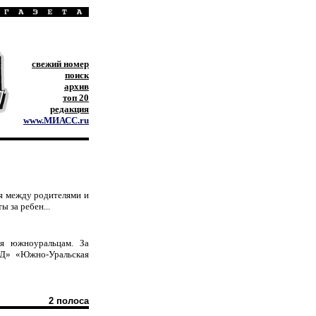
свежий номер
поиск
архив
топ 20
редакция
www.МИАСС.ru
я между родителями и
 за ребен...
ия южноуральцам. За
ЖД» «Южно-Уральская
2 полоса