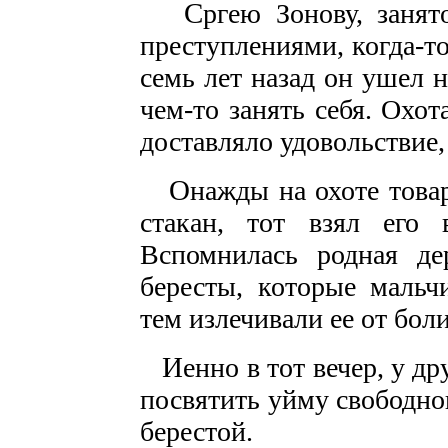
С
ргею Зонову, заня
преступлениями, когда-то
семь лет назад он ушел 
чем-то занять себя. Охот
доставляло удовольствие, 
О
нажды на охоте това
стакан, тот взял его
Вспомнилась родная дер
бересты, которые мальч
тем излечивали ее от бо
И
енно в тот вечер, у 
посвятить уйму свободно
берестой.