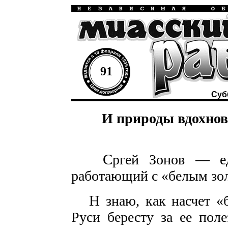
91
Субб
И природы вдохнов
С
ргей Зонов — ед
работающий с «белым зо
Н
знаю, как насчет «б
Руси бересту за ее поле