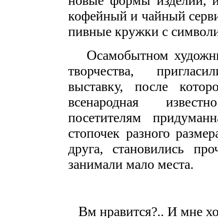
новые формы изделий, и
кофейный и чайный серв
пивные кружки с символи
О
самобытном художн
творчества, приглас
выставку, после кото
всенародная извест
посетителям придума
стопочек разного размер
друга, становились пр
занимали мало места.
В
м нравится?.. И мне х