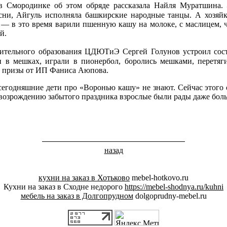
в Смородинке об этом обряде рассказала Найля Муратшина.
сни, Айгуль исполняла башкирские народные танцы. А хозя
— в это время варили пшенную кашу на молоке, с маслицем, 
й.
нительного образования ЦДЮТиЭ Сергей Голунов устроил сост
 в мешках, играли в пионербол, боролись мешками, перетяг
е призы от ИП Фаниса Аюпова.
одняшние дети про «Воронью кашу» не знают. Сейчас этого 
 возрождению забытого праздника взрослые были рады даже боль
назад
кухни на заказ в Хотьково
mebel-hotkovo.ru
Кухни на заказ в Сходне недорого
https://mebel-shodnya.ru/kuhni
мебель на заказ в Долгопрудном
dolgoprudny-mebel.ru