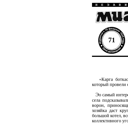
71
«Карга боткасы
который провели 
Э
о самый интер
села подсказывал
ворон, приносящ
хозяйка даст кру
большой котел, вс
коллективного уг