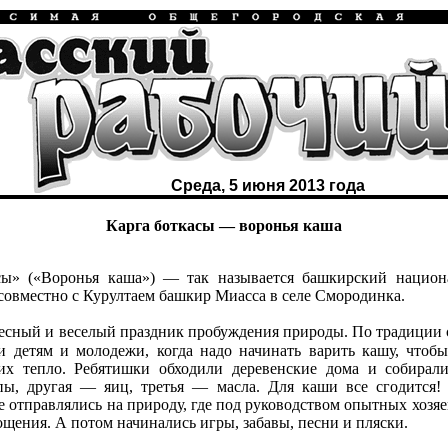
Среда, 5 июня 2013 года
Карга боткасы — воронья каша
» («Воронья каша») — так называется башкирский национа
совместно с Курултаем башкир Миасса в селе Смородинка.
есный и веселый праздник пробуждения природы. По традиции
и детям и молодежи, когда надо начинать варить кашу, чтоб
их тепло. Ребятишки обходили деревенские дома и собирал
пы, другая — яиц, третья — масла. Для каши все сгодится!
е отправлялись на природу, где под руководством опытных хозя
ощения. А потом начинались игры, забавы, песни и пляски.