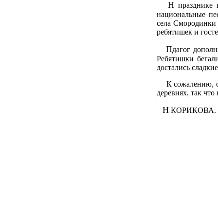
Н
празднике 
национальные пе
села Смородинки 
ребятишек и госте
П
дагог допол
Ребятишки бегали
достались сладки
К сожалению, сег
деревнях, так что
Н
КОРИКОВА.