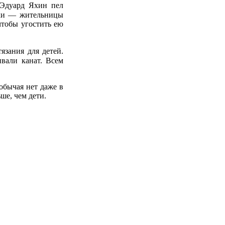
 Эдуард Яхин пел
йки — жительницы
чтобы угостить ею
язания для детей.
ивали канат. Всем
обычая нет даже в
ше, чем дети.