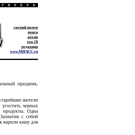
свежий номер
поиск
архив
топ 20
редакция
www.МИАСС.ru
льный праздник,
 старейшие жители
ы угостить черных
и продукты. Одна
 Захватив с собой
ек варили кашу для