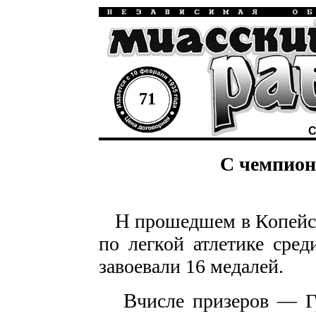
71
С
С чемпион
Н
прошедшем в Копейск
по легкой атлетике сре
завоевали 16 медалей.
В
числе призеров — Г