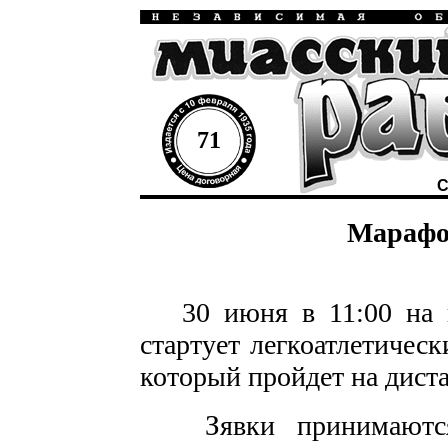
71
С
Марафон
30 июня в 11:00 на го
стартует легкоатлетичес
который пройдет на диста
З
явки принимают