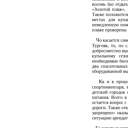
восемь баз отдых
«Золотой пляж», 
Также положитель
местах для купа
немедленную помо
пляже проверены 
Ч
о касается са
Тургояк, то, по 
добросовестно вы
купальному сез
необходимые биох
два спасательны
оборудованной вы
К
к и в прошл
спортинвентаря, 
детский городок 
питания. Всего в
остается вопрос 
дороги. Также от
запрещено» оказ
ситуацию арендат