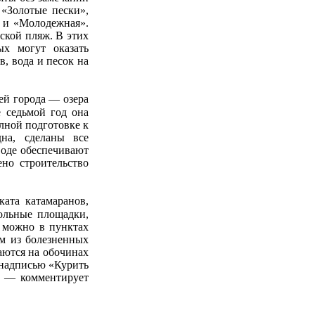
 «Золотые пески»,
» и «Молодежная».
ской пляж. В этих
ых могут оказать
, вода и песок на
тей города — озера
е седьмой год она
лной подготовке к
на, сделаны все
воде обеспечивают
но строительство
ата катамаранов,
больные площадки,
ь можно в пунктах
им из болезненных
аются на обочинах
 надписью «Курить
, — комментирует