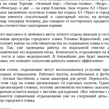
а на озере Тургояк: «Зеленый бор», «Лесная поляна», «Кедр»,
«Фонград» и две — на озере Еланчик: база отдыха АЗ «Урал
ное заключение получили пляжи баз отдыха АЗ «Урал» и город
ния имеются спасательный и санитарный посты, на котор
щь тонущему человеку, дно очищено от посторонних предметов
на соответствие санитарным нормам.
мого массового и любимого места летнего отдыха миасцев и гос
словам арендатора городского пляжа Татьяны Корниловой, уж
полняет взятые на себя обязательства по содержанию пляжа и по
ону. Так, уже проведены работы по водолазной очистке д
имические исследования песка. Безопасность отдыхающих на 
х поста и один медицинский. В ближайшие дни будет законче
шки, что поможет спасателям работать намного эффективнее.
ом сезоне, отдыхающие могут воспользоваться услугами прок
водных аттракционов. Работают батуты, волейбольные и фут
с теплым бассейном, а также акватория для детей. Перекусит
 этом году на пляже организовано 14 торговых палаток. Одн
с организацией стоянки, поэтому автомобили постоянно скаплив
крытым остается вопрос с местами для курения. «Все таблички с
ываются сорванными отдыхающими уже на следующий день»
ор городского пляжа.