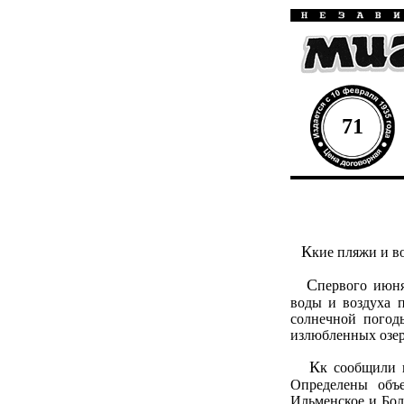
71
К
кие пляжи и в
С
первого июня
воды и воздуха п
солнечной погод
излюбленных озер
К
к сообщили 
Определены объе
Ильменское и Бол