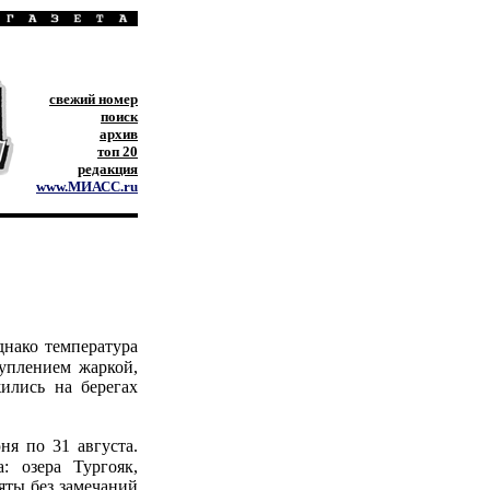
свежий номер
поиск
архив
топ 20
редакция
www.МИАСС.ru
нако температура
туплением жаркой,
ились на берегах
я по 31 августа.
: озера Тургояк,
яты без замечаний