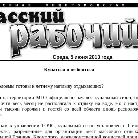
Среда, 5 июня 2013 года
Купаться и не бояться
одоемы готовы к летнему наплыву отдыхающих?
 на территории МГО официально начался купальный сезон, од
очти весь месяц не располагала к отдыху на воде. Но с нас
ы тысячи горожан и гостей со всей области вновь располож
.
нам в управлении ГОЧС, купальный сезон установлен с 1 июн
кты, разрешенные для организации мест массового отдыха
ьшой Еланчик. Кроме того, межведомственной комиссией прин