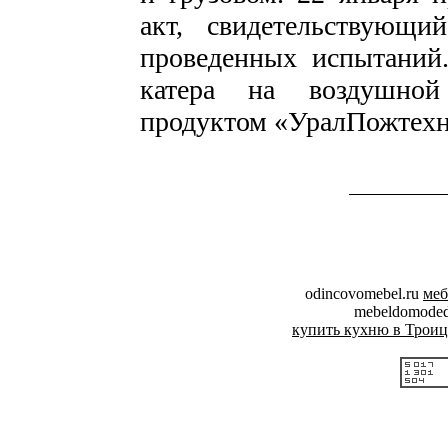
акт, свидетельствующи
проведенных испытаний.
катера на воздушно
продуктом «УралПожтехн
odincovomebel.ru
меб
mebeldomode
купить кухню в Троиц