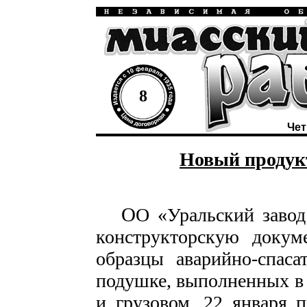
8
Чет
Новый продук
О
О «Уральский завод
конструкторскую докум
образцы аварийно-спаса
подушке, выполненных в
и грузовом. 22 января 